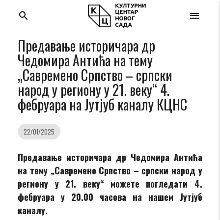
search
menu
Предавање историчара др
Чедомира Антића на тему
„Савремено Српство – српски
народ у региону у 21. веку“ 4.
фебруара на Јутјуб каналу КЦНС
22/01/2025
Предавање историчара др Чедомира Антића
на тему „Савремено Српство – српски народ у
региону у 21. веку“ можете погледати 4.
фебруара у 20.00 часова на нашем Јутјуб
каналу.