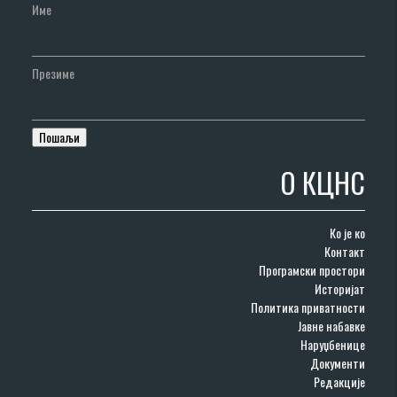
Име
Презиме
О КЦНС
Ко је ко
Контакт
Програмски простори
Историјат
Политика приватности
Јавне набавке
Наруџбенице
Документи
Редакције