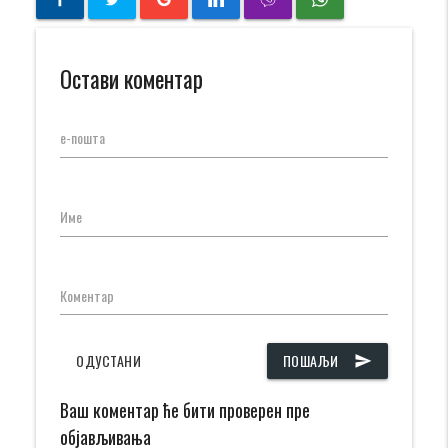
Остави коментар
е-пошта
Име
Коментар
ОДУСТАНИ
ПОШАЉИ
send
Ваш коментар ће бити проверен пре
објављивања