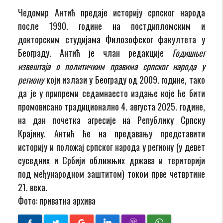
Чедомир Антић предаје историју српског народа
после 1990. године на постдипломским и
докторским студијама Филозофског факултета у
Београду. Антић је члан редакције
Годишњег
извештаја о политичким правима српског народа у
региону
који излази у Београду
од 2009. године, тако
да је у припреми седамнаесто издање које ће бити
промовисано традиционално 4. августа 2025. године,
на дан почетка агресије на Републику Српску
Крајину. Антић ће на предавању представити
историју и положај српског народа у региону (у девет
суседних и Србији оближњих држава и територији
под међународном заштитом) током прве четвртине
21. века.
Фото: приватна архива