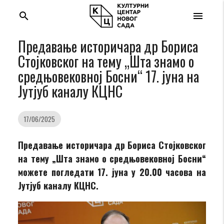
search
menu
Предавање историчара др Бориса
Стојковског на тему „Шта знамо о
средњовековној Босни“ 17. јуна на
Јутјуб каналу КЦНС
17/06/2025
Предавање историчара др Бориса Стојковског
на тему „Шта знамо о средњовековној Босни“
можете погледати 17. јуна у 20.00 часова на
Јутјуб каналу КЦНС.