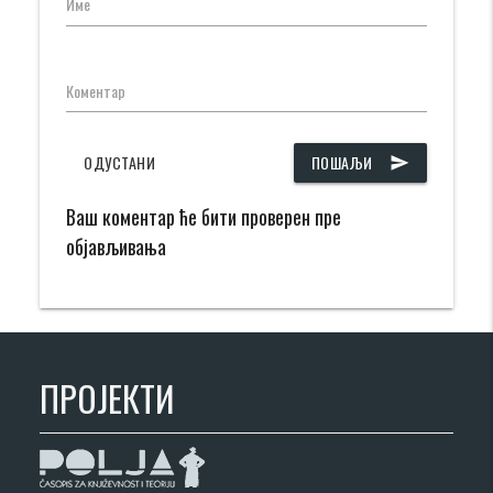
Име
Коментар
ОДУСТАНИ
ПОШАЉИ
send
Ваш коментар ће бити проверен пре
објављивања
ПРОЈЕКТИ