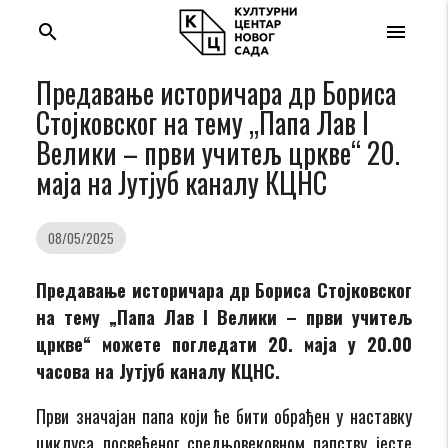
search
menu
Предавање историчара др Бориса
Стојковског на тему „Папа Лав I
Велики – први учитељ цркве“ 20.
маја на Јутјуб каналу КЦНС
08/05/2025
Предавање историчара др Бориса Стојковског
на тему „Папа Лав I Велики – први учитељ
цркве“ можете погледати 20. маја у 20.00
часова на Јутјуб каналу КЦНС.
Први значајан папа који ће бити обрађен у наставку
циклуса посвећеног средњовековном папству јесте