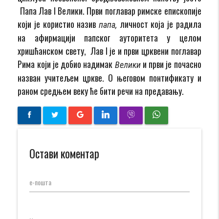
Папа Лав I Велики. Први поглавар римске епископије
који је користио назив
личност која је радила
папа,
на афирмацији папског ауторитета у целом
хришћанском свету, Лав I је и први црквени поглавар
Рима који је добио надимак
и први је почасно
Велики
назван учитељем цркве. О његовом понтификату и
раном средњем веку ће бити речи на предавању.
Остави коментар
е-пошта