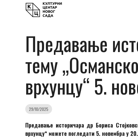
Предавање исто
тему „Османско
врхунцу“ 5. но
29/10/2025
Предавање историчара др Бориса Стојковс
врхунцу“ можете погледати 5. новембра у 20.