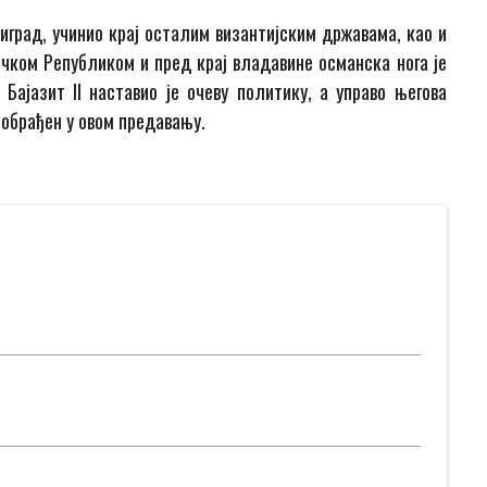
ариград, учинио крај осталим византијским државама, као и
чком Републиком и пред крај владавине османска нога је
Бајазит II наставио је очеву политику, а управо његова
 обрађен у овом предавању.