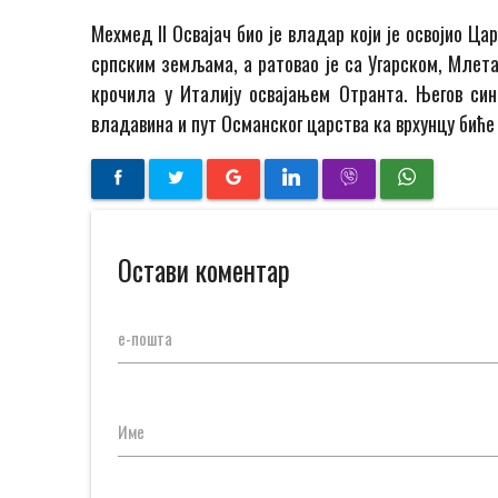
Мехмед II Освајач био је владар који је освојио Ц
српским земљама, а ратовао је са Угарском, Млета
крочила у Италију освајањем Отранта. Његов син 
владавина и пут Османског царства ка врхунцу биће
Остави коментар
е-пошта
Име