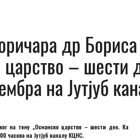
ричара др Бориса 
 царство – шести д
вембра на Јутјуб к
ког на тему „Османско царство – шести део. Ка
00 часова на Јутјуб каналу КЦНС.