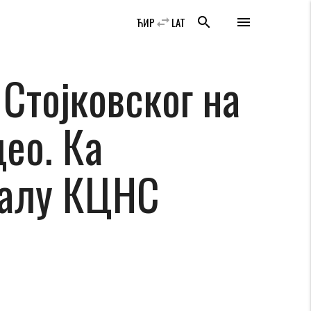
swap_horiz
search
menu
ЋИР
LAT
Стојковског на
ео. Ка
аналу КЦНС