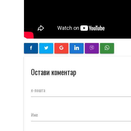
Остави коментар
е-пошта
Име