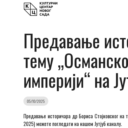
Предавање исто
тему „Османско
империји“ на Ј
05/10/2025
Предавање историчара др Бориса Стојковског на т
2025) можете погледати на нашем Јутјуб каналу.