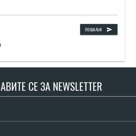
ПОШАЉИ
send
а
АВИТЕ СЕ ЗА NEWSLETTER