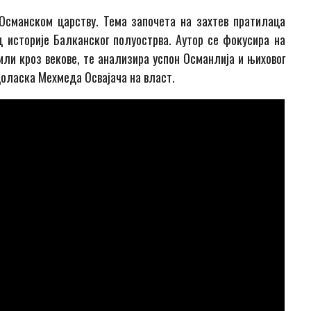
Османском царству. Тема започета на захтев пратилаца
ц историје Балканског полуострва. Аутор се фокусира на
нили кроз векове, те анализира успон Османлија и њиховог
доласка Мехмеда Освајача на власт.