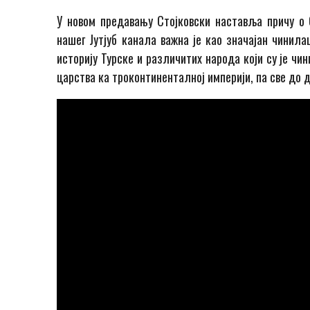
У новом предавању Стојковски наставља причу о 
нашег Јутјуб канала важна је као значајан чинила
историју Турске и различитих народа који су је чи
царства ка троконтиненталној империји, па све до 