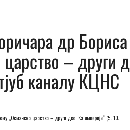
ричара др Бориса 
 царство – други д
утјуб каналу КЦНС
ему „Османско царство – други део. Ка империји“ (
5
. 10.