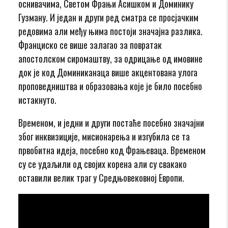
оснивачима, Светом Фрањи Асишком и Доминику
Гузману. И један и други ред сматра се просјачким
редовима али међу њима постоји значајна разлика.
Франциско се више залагао за повратак
апостолском сиромаштву, за одрицање од имовине
док је код Доминиканаца више акцентована улога
проповедништва и образовања које је било посебно
истакнуто.
Временом, и једни и други постаће посебно значајни
због инквизиције, мисионарења и изгубила се та
првобитна идеја, посебно код Фрањеваца. Временом
су се удаљили од својих корена али су свакако
оставили велик траг у Средњовековној Европи.