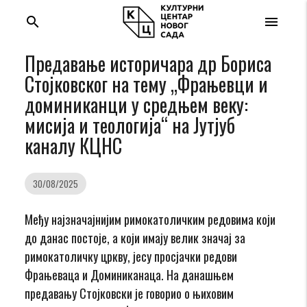
search
menu
Предавање историчара др Бориса
Стојковског на тему „Фрањевци и
доминиканци у средњем веку:
мисија и теологија“ на Јутјуб
каналу КЦНС
30/08/2025
Међу најзначајнијим римокатоличким редовима који
до данас постоје, а који имају велик значај за
римокатоличку цркву, јесу просјачки редови
Фрањеваца и Доминиканаца. На данашњем
предавању Стојковски је говорио о њиховим