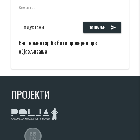
Коментар
ОДУСТАНИ
ПОШАЉИ
send
Ваш коментар ће бити проверен пре
објављивања
ПРОЈЕКТИ