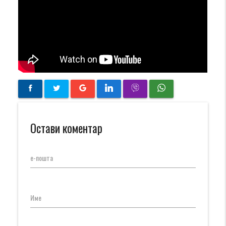
Остави коментар
е-пошта
Име