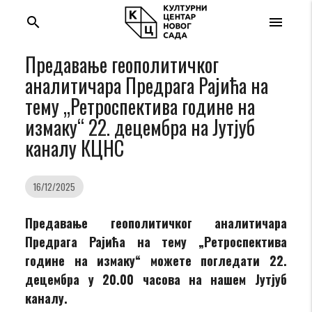
search
menu
Предавање геополитичког
аналитичара Предрага Рајића на
тему „Ретроспектива године на
измаку“ 22. децембра на Јутјуб
каналу КЦНС
16/12/2025
Предавање геополитичког аналитичара
Предрага Рајића на тему „Ретроспектива
године на измаку“ можете погледати 22.
децембра у 20.00 часова на нашем Јутјуб
каналу.