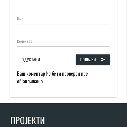
Име
Коментар
ОДУСТАНИ
ПОШАЉИ
send
Ваш коментар ће бити проверен пре
објављивања
ПРОЈЕКТИ