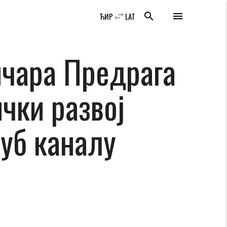
swap_horiz
search
menu
ЋИР
LAT
ичара Предрага
чки развој
јуб каналу