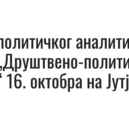
политичког аналит
 „Друштвено-полити
“ 16. октобра на Јут