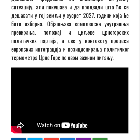
ситуацију, али покушава и да предвиди шта ће се
дешавати у тој земљи у сусрет 2027. години која ће
бити изборна. Објашњава комплексна унутрашња
превирања, положај и циљеве црногорских
политичких партија, а све у контексту процеса
европских интеграција и позиционирања политичког
термометра Црне Горе по овом важном питању.