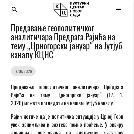
search
menu
Предавање геополитичког
аналитичара Предрага Рајића на
тему „Црногорски јануар“ на Јутјуб
каналу КЦНС
17/01/2026
Предавање геополитичког аналитичара Предрага
Рајића на тему „Црногорски јануар“ (17. 1.
2026) можете погледати на нашем Јутјуб каналу.
Рајић истиче да је политичка ситуација у Црној Гори
увек занимљива и захтева помно праћење. У оквиру
данашњег предавања он анализира актуелну