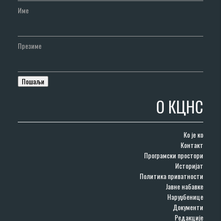
Име
Презиме
О КЦНС
Ко је ко
Контакт
Програмски простори
Историјат
Политика приватности
Јавне набавке
Наруџбенице
Документи
Редакције