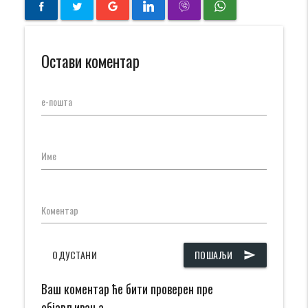
Остави коментар
е-пошта
Име
Коментар
ОДУСТАНИ
ПОШАЉИ
send
Ваш коментар ће бити проверен пре
објављивања