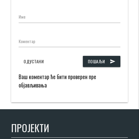
Име
Коментар
ОДУСТАНИ
ПОШАЉИ
send
Ваш коментар ће бити проверен пре
објављивања
ПРОЈЕКТИ