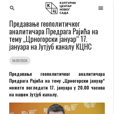
search
menu
Предавање геополитичког
аналитичара Предрага Рајића на
тему „Црногорски јануар“ 17.
јануара на Јутјуб каналу КЦНС
14/01/2026
Предавање геополитичког аналитичара
Предрага Рајића на тему „Црногорски јануар“
можете погледати 17. јануара у 20.00 часова
на нашем Јутјуб каналу.