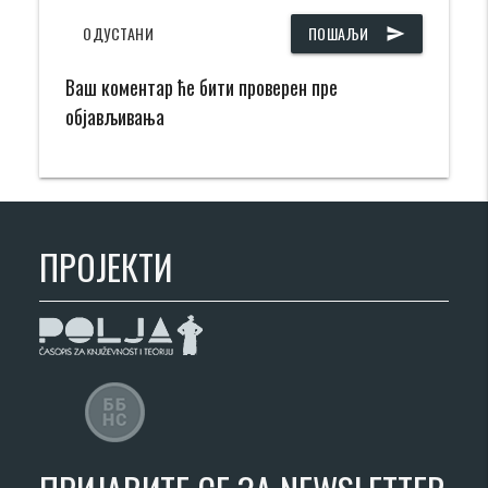
ОДУСТАНИ
ПОШАЉИ
send
Ваш коментар ће бити проверен пре
објављивања
ПРОЈЕКТИ