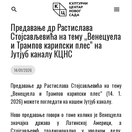
search
menu
Предавање др Растиславa
Стојсављевићa на тему „Венецуела
и Трампов карипски плес” на
Јутјуб каналу КЦНС
14/01/2026
Предавање др Растиславa Стојсављевићa на тему
„Венецуела и Трампов карипски плес” (14. 1.
2026) можете погледати на нашем Јутјуб каналу.
Ново предавање говори о томе колико је Венецуела
значајна држава у Латинској Америци, а
Стојсављевић традиционално, у уводном делу,