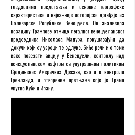
гледаоцима представља и основне географске
карактеристике и најважније историјске догађаје из
Боливарске Републике Венецуеле. Он анализира
позадину Трампове отмице легалног венецуеланског
председника Николаса Мадура, покушавајући да
докучи који су узроци те одлуке. Биће речи и о томе
како повезати акцију у Венецуели, контролу над
венецуеланском нафтом са унутрашњом политиком
Сједињених Америчких Држава, као и о контроли
Гренланда, и отвореним претњама које је Трамп
упутио Куби и Ирану.