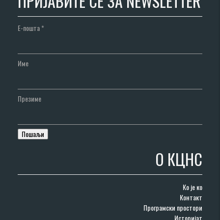
ПРИЈАВИТЕ СЕ ЗА NEWSLETTER
Е-пошта
*
Име
Презиме
О КЦНС
Ко је ко
Контакт
Програмски простори
Историјат