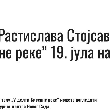
Растиславa Стојсав
е реке” 19. јула на
 тему „У делти Бисерне реке” можете погледати
турног центра Новог Сада.