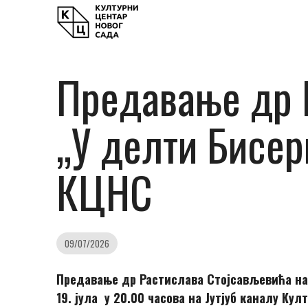
Предавање др 
„У делти Бисерн
КЦНС
09/07/2026
Предавање др Растиславa Стојсављевићa на
19. јула у 20.00 часова на Јутјуб каналу Кул