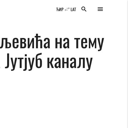
swap_horiz
search
menu
ЋИР
LAT
љевићa на тему
 Јутјуб каналу