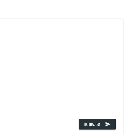
ПОШАЉИ
send