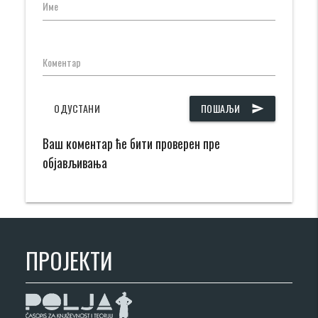
Име
Коментар
ОДУСТАНИ
ПОШАЉИ
send
Ваш коментар ће бити проверен пре
објављивања
ПРОЈЕКТИ