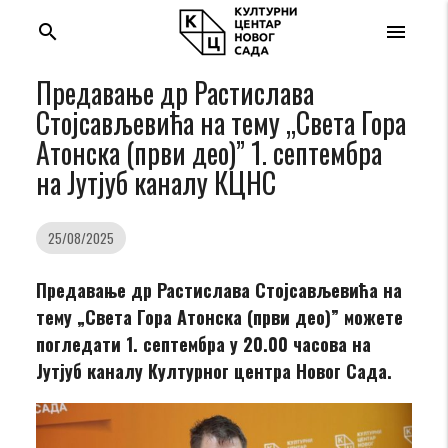
search
menu
Предавање др Растиславa
Стојсављевићa на тему „Света Гора
Атонска (први део)” 1. септембра
на Јутјуб каналу КЦНС
25/08/2025
Предавање др Растиславa Стојсављевићa на
тему „Света Гора Атонска (први део)” можете
погледати 1. септембра у 20.00 часова на
Јутјуб каналу Културног центра Новог Сада.