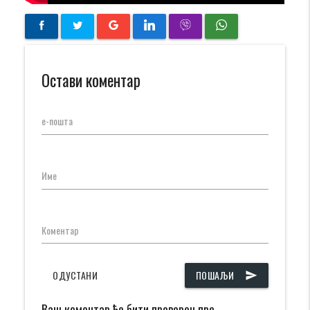
Остави коментар
е-пошта
Име
Коментар
ОДУСТАНИ
ПОШАЉИ
send
Ваш коментар ће бити проверен пре