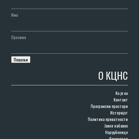
Име
Презиме
О КЦНС
Ко је ко
Контакт
Програмски простори
Историјат
Политика приватности
Јавне набавке
Наруџбенице
Документи