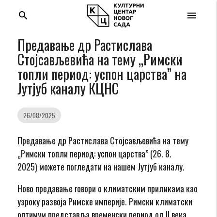
search
menu
Предавање др Растиславa
Стојсављевићa на тему „Римски
топли период: успон царства” на
Јутјуб каналу КЦНС
26/08/2025
Предавање др Растиславa Стојсављевићa на тему
„Римски топли период: успон царства” (26. 8.
2025) можете погледати на нашем Јутјуб каналу.
Ново предавање говори о климатским приликама као
узроку развоја Римске империје. Римски климатски
оптимум представља временски период од II века