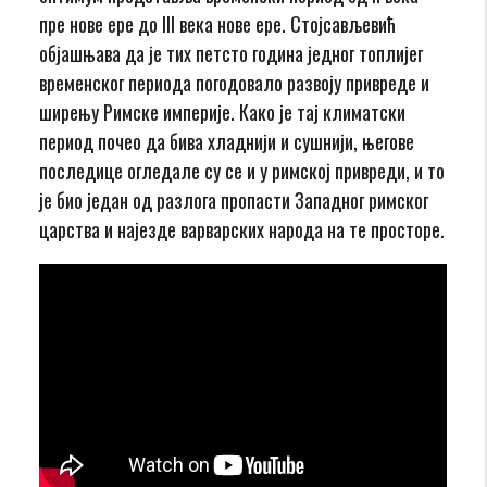
пре нове ере до III века нове ере. Стојсављевић
објашњава да је тих петсто година једног топлијег
временског периода погодовало развоју привреде и
ширењу Римске империје. Како је тај климатски
период почео да бива хладнији и сушнији, његове
последице огледале су се и у римској привреди, и то
је био један од разлога пропасти Западног римског
царства и најезде варварских народа на те просторе.