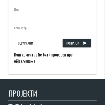
Име
Коментар
ОДУСТАНИ
ПОШАЉИ
send
Ваш коментар ће бити проверен пре
објављивања
ПРОЈЕКТИ