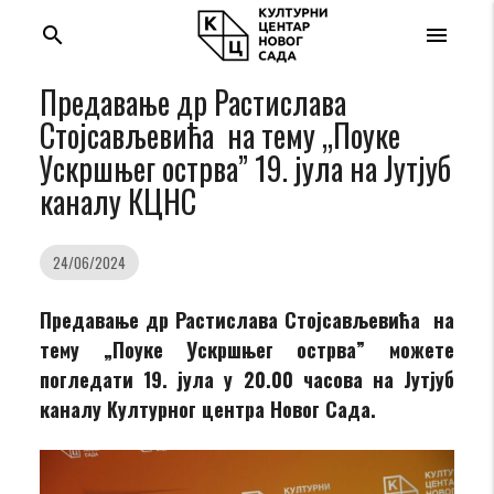
search
menu
Предавање др Растиславa
Стојсављевићa на тему „Поуке
Ускршњег острва” 19. јула на Јутјуб
каналу КЦНС
24/06/2024
Предавање др Растиславa Стојсављевићa на
тему „Поуке Ускршњег острва
” можете
погледати 19. јула у 20.00 часова на Јутјуб
каналу Културног центра Новог Сада.