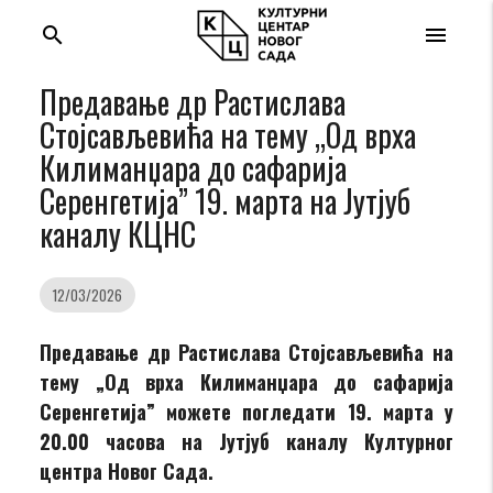
search
menu
Предавање др Растиславa
Стојсављевићa на тему „Од врха
Килиманџара до сафарија
Серенгетија” 19. марта на Јутјуб
каналу КЦНС
12/03/2026
Предавање др Растиславa Стојсављевићa на
тему „Од врха Килиманџара до сафарија
Серенгетија” можете погледати 19. марта у
20.00 часова на Јутјуб каналу Културног
центра Новог Сада.