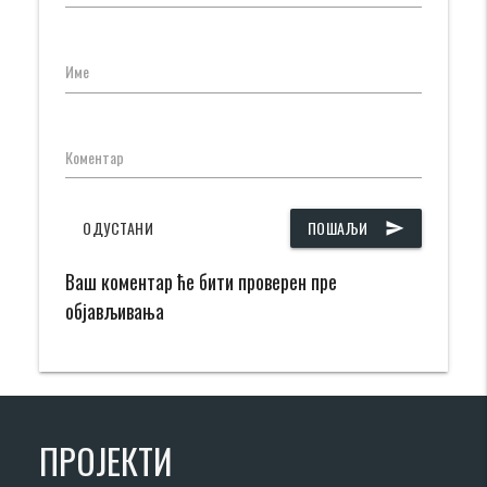
Име
Коментар
ОДУСТАНИ
ПОШАЉИ
send
Ваш коментар ће бити проверен пре
објављивања
ПРОЈЕКТИ