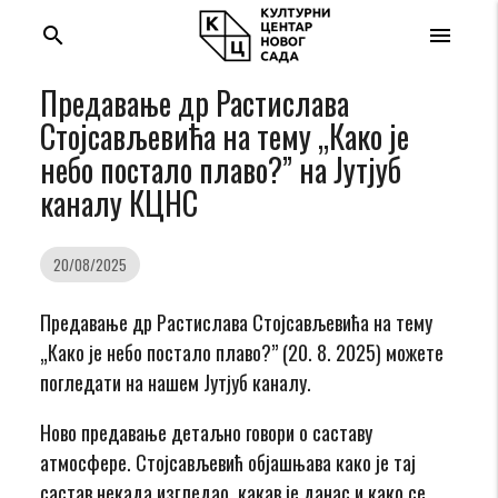
search
menu
Предавање др Растиславa
Стојсављевићa на тему „Како је
небо постало плаво?” на Јутјуб
каналу КЦНС
20/08/2025
Предавање др Растиславa Стојсављевићa на тему
„Како је небо постало плаво?” (20. 8. 2025) можете
погледати на нашем Јутјуб каналу.
Ново предавање детаљно говори о саставу
атмосфере. Стојсављевић објашњава како је тај
састав некада изгледао, какав је данас и како се