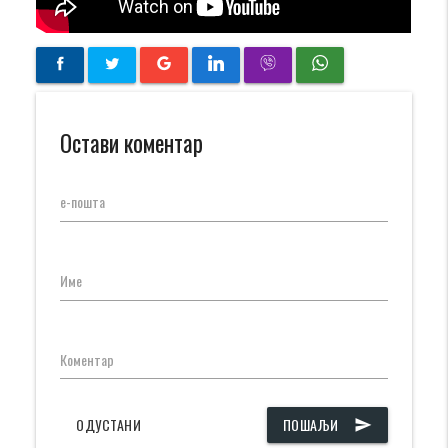
Остави коментар
е-пошта
Име
Коментар
ОДУСТАНИ
ПОШАЉИ
send