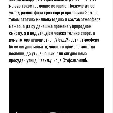
мењао током геолошке историје. Показује да се
услед разних фаза кроз које је пролазила Земља
током стотина милиона година и састав атмосфере
мењао, а да су данашње промене у природном
смислу, а и под утицајем човека толико споре, и
нама готово неприметне. „У будућности атмосфера
ће се сигурно мењати, човек те промене може да
поспеши, да утиче на њих, али сигурно нема
пресудан утицај“ закључио је Стојсављевић.