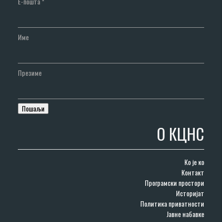
Е-пошта
*
Име
Презиме
О КЦНС
Ко је ко
Контакт
Програмски простори
Историјат
Политика приватности
Јавне набавке