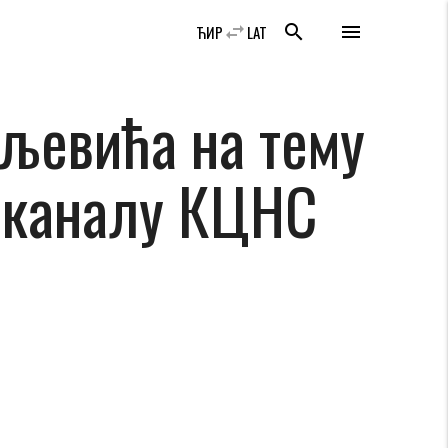
swap_horiz
search
menu
ЋИР
LAT
љевићa на тему
б каналу КЦНС