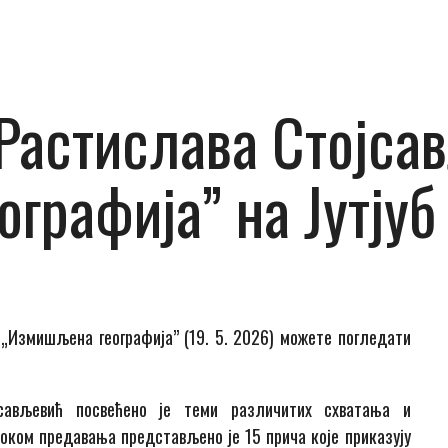
Растиславa Стојсав
графија” на Јутју
„Измишљена географија” (19. 5. 2026) можете погледати
сављевић посвећено је теми различитих схватања и
оком предавања представљено је 15 прича које приказују