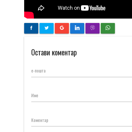
Остави коментар
е-пошта
Име
Коментар