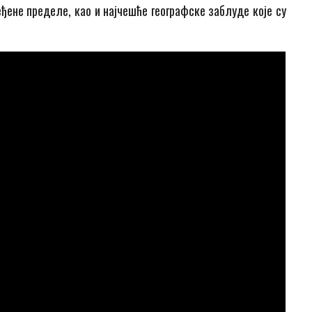
ђене пределе, као и најчешће географске заблуде које су