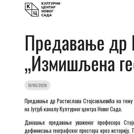
Предавање др 
„Измишљена гео
19/05/2026
Предавање др Растиславa Стојсављевићa на тему 
на Јутјуб каналу Културног центра Новог Сада.
Данашње предавање уваженог професора Стој
дефинисања географског простора кроз историју. Т