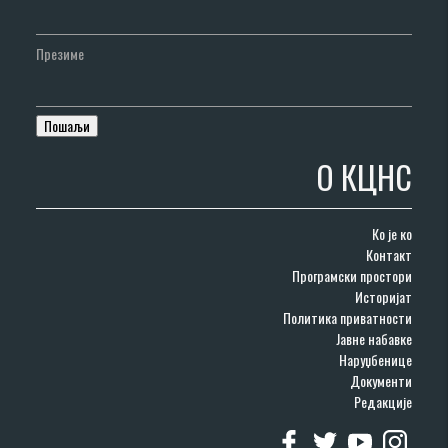
Презиме
О КЦНС
Ко је ко
Контакт
Програмски простори
Историјат
Политика приватности
Јавне набавке
Наруџбенице
Документи
Редакције