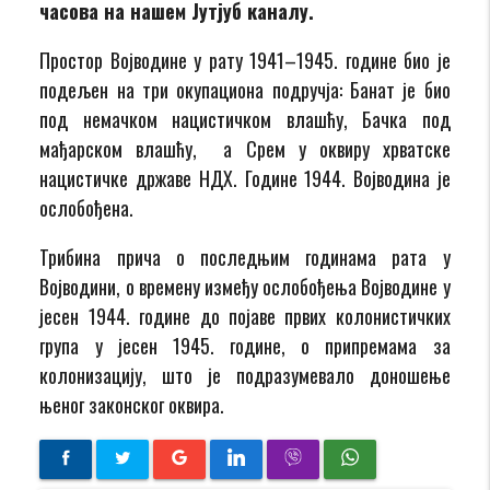
часова на нашем Јутјуб каналу.
Простор Војводине у рату 1941–1945. године био је
подељен на три окупациона подручја: Банат је био
под немачком нацистичком влашћу, Бачка под
мађарском влашћу, а Срем у оквиру хрватске
нацистичке државе НДХ. Године 1944. Војводина је
ослобођена.
Трибина прича о последњим годинама рата у
Војводини, о времену између ослобођења Војводине у
јесен 1944. године до појаве првих колонистичких
група у јесен 1945. године, о припремама за
колонизацију, што је подразумевало доношење
њеног законског оквира.