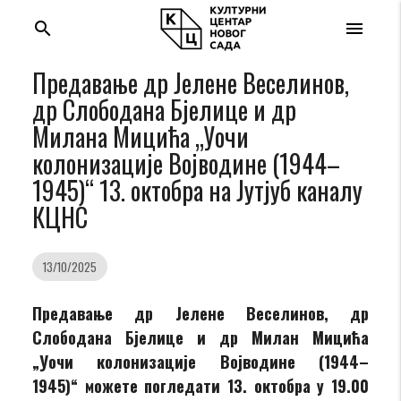
search
menu
Предавање др Јелене Веселинов,
др Слободана Бјелице и др
Милана Мицића „Уочи
колонизације Војводине (1944–
1945)“ 13. октобра на Јутјуб каналу
КЦНС
13/10/2025
Предавање др Јелене Веселинов, др
Слободана Бјелице и др Милан Мицића
„Уочи колонизације Војводине (1944–
1945)
“
можете погледати 13. октобра у 19.00