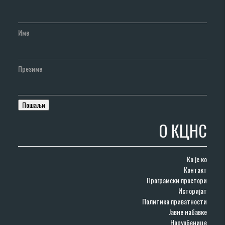
Име
Презиме
О КЦНС
Ко је ко
Контакт
Програмски простори
Историјат
Политика приватности
Јавне набавке
Наруџбенице