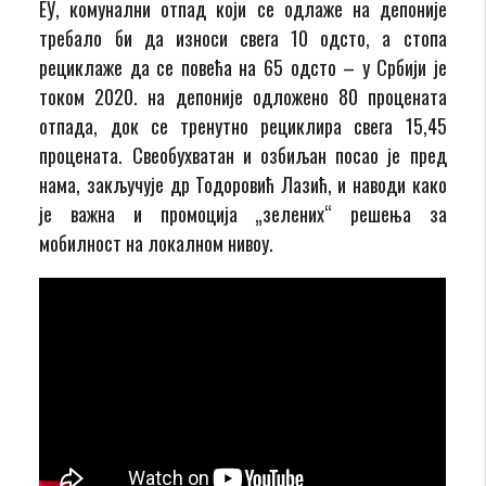
ЕУ, комунални отпад који се одлаже на депоније
требало би да износи свега 10 одсто, а стопа
рециклаже да се повећа на 65 одсто – у Србији је
током 2020. на депоније одложено 80 процената
отпада, док се тренутно рециклира свега 15,45
процената. Свеобухватан и озбиљан посао је пред
нама, закључује др Тодоровић Лазић, и наводи како
је важна и промоција „зелених“ решења за
мобилност на локалном нивоу.