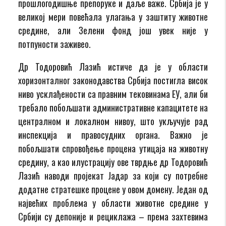
прошлогодишње препоруке и даље важе. Србија је у
великој мери повећала улагања у заштиту животне
средине, али Зелени фонд још увек није у
потпуности заживео.
Др Тодоровић Лазић истиче да је у области
хоризонталног законодавства Србија постигла висок
ниво усклађености са правним тековинама ЕУ, али би
требало побољшати административне капацитете на
централном и локалном нивоу, што укључује рад
инспекција и правосудних органа. Важно је
побољшати спровођење процена утицаја на животну
средину, а као илустрацију ове тврдње др Тодоровић
Лазић наводи пројекат Јадар за који су потребне
додатне стратешке процене у овом домену. Један од
највећих проблема у области животне средине у
Србији су депоније и рециклажа – према захтевима