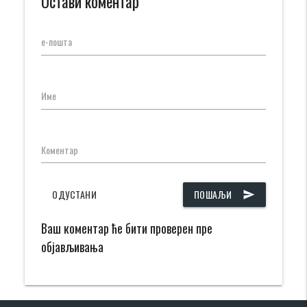
Остави коментар
е-пошта
Име
Коментар
ОДУСТАНИ
ПОШАЉИ
send
Ваш коментар ће бити проверен пре
објављивања