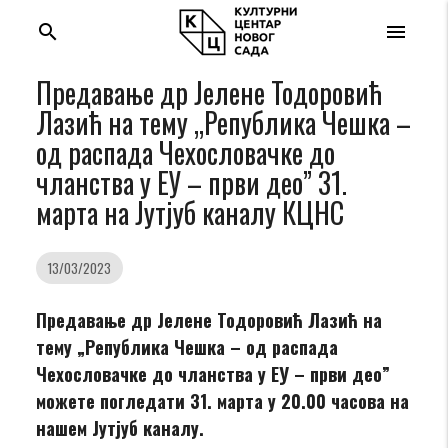
search
menu
Предавање др Јелене Тодоровић
Лазић на тему „Република Чешка –
од распада Чехословачке до
чланства у ЕУ – први део” 31.
марта на Јутјуб каналу КЦНС
13/03/2023
Предавање др Јелене Тодоровић Лазић на
тему „
Република Чешка – од распада
Чехословачке до чланства у ЕУ – први део
”
можете погледати 31. марта у 20.00 часова на
нашем Јутјуб каналу.