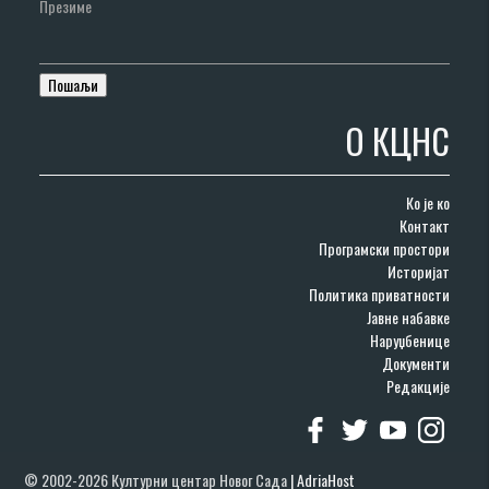
Презиме
О КЦНС
Ко је ко
Контакт
Програмски простори
Историјат
Политика приватности
Јавне набавке
Наруџбенице
Документи
Редакције
© 2002-2026 Културни центар Новог Сада
|
AdriaHost