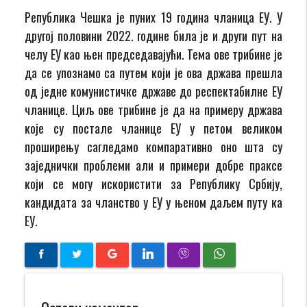
Република Чешка је пуних 19 година чланица ЕУ. У
другој половини 2022. године била је и други пут на
челу ЕУ као њен председавајући. Тема ове трибине је
да се упознамо са путем који је ова држава прешла
од једне комунистичке државе до респектабилне ЕУ
чланице. Циљ ове трибине је да на примеру држава
које су постале чланице ЕУ у петом великом
проширењу сагледамо компаративно оно шта су
заједнички проблеми али и примери добре праксе
који се могу искористити за Републику Србију,
кандидата за чланство у ЕУ у њеном даљем путу ка
ЕУ.