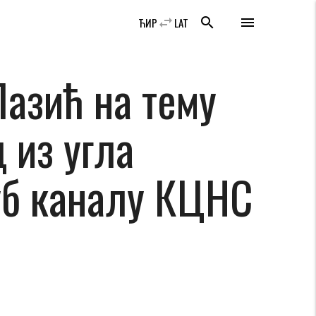
swap_horiz
search
menu
ЋИР
LAT
азић на тему
 из угла
тјуб каналу КЦНС