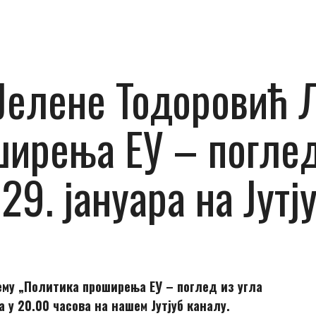
елене Тодоровић Л
ирења ЕУ – поглед
 29. јануара на Ју
му „Политика проширења ЕУ – поглед из угла
а у 20.00 часова на нашем Јутјуб каналу.