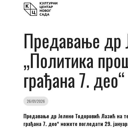
Предавање др Ј
„Политика прош
грађана 7. део“
26/01/2026
Предавање др Јелене Тодоровић Лазић на те
грађана 7. део“ можете погледати 29. јануар