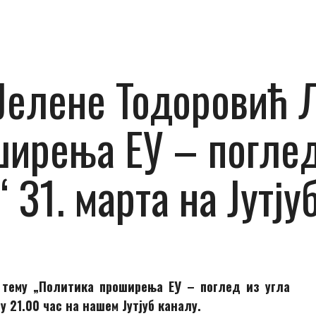
елене Тодоровић Л
ирења ЕУ – поглед
“ 31. марта на Јут
тему „Политика проширења ЕУ – поглед из угла
у 21.00 час на нашем Јутјуб каналу.