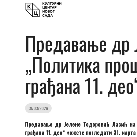
Предавање др Ј
„Политика прош
грађана 11. део
31/03/2026
Предавање др Јелене Тодоровић Лазић на 
грађана 11. део“ можете погледати 31. марта 