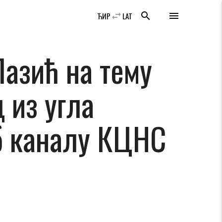
swap_horiz
search
menu
ЋИР
LAT
азић на тему
 из угла
јуб каналу КЦНС