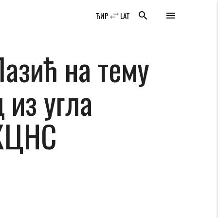
swap_horiz
search
menu
ЋИР
LAT
азић на тему
 из угла
 КЦНС