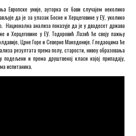
а Европске уније, ауторка се бави случајем неколико
вљује да је за улазак Босне и Херцеговине у ЕУ, уколико
о. Национална анализа показује да је у двадесет држава
е и Херцеговине у ЕУ. Тодоровић Лазић ће своју пажњу
олдавије, Црне Горе и Северне Македоније. Гледаоцима ће
лиза резултата према полу, старости, нивоу образовања
у подељени и према друштвеној класи којој припадају,
ма испитаника.