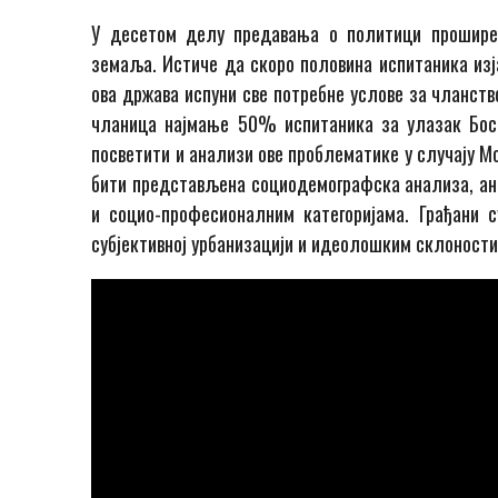
У десетом делу предавања о политици проширењ
земаља. Истиче да скоро половина испитаника изја
ова држава испуни све потребне услове за чланств
чланица најмање 50% испитаника за улазак Босн
посветити и анализи ове проблематике у случају М
бити представљена социодемографска анализа, ана
и социо-професионалним категоријама. Грађани с
субјективној урбанизацији и идеолошким склоности