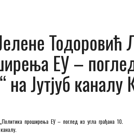
елене Тодоровић Л
ирења ЕУ – поглед
о“ на Јутјуб каналу
„Политика проширења ЕУ – поглед из угла грађана 10.
 каналу.