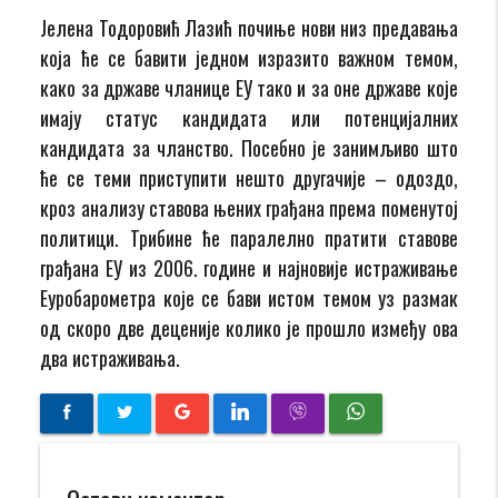
Јелена Тодоровић Лазић почиње нови низ предавања
која ће се бавити једном изразито важном темом,
како за државе чланице ЕУ тако и за оне државе које
имају статус кандидата или потенцијалних
кандидата за чланство. Посебно је занимљиво што
ће се теми приступити нешто другачије – одоздо,
кроз анализу ставова њених грађана према поменутој
политици. Трибине ће паралелно пратити ставове
грађана ЕУ из 2006. године и најновије истраживање
Еуробарометра које се бави истом темом уз размак
од скоро две деценије колико је прошло између ова
два истраживања.