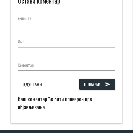
Остави коментар
е-пошта
Име
Коментар
ОДУСТАНИ
ПОШАЉИ
send
Ваш коментар ће бити проверен пре
објављивања