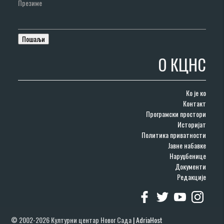
Презиме
О КЦНС
Ко је ко
Контакт
Програмски простори
Историјат
Политика приватности
Јавне набавке
Наруџбенице
Документи
Редакције
© 2002-2026 Културни центар Новог Сада
|
AdriaHost