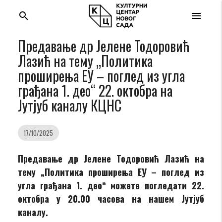
search
menu
Предавање др Јелене Тодоровић
Лазић на тему „Политика
проширења ЕУ – поглед из угла
грађана 1. део“ 22. октобра на
Јутјуб каналу КЦНС
17/10/2025
Предавање др Јелене Тодоровић Лазић на
тему „Политика проширења ЕУ – поглед из
угла грађана 1. део“ можете погледати 22.
октобра у 20.00 часова на нашем Јутјуб
каналу.