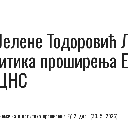
елене Тодоровић Л
итика проширења ЕУ
КЦНС
емачка и политика проширења ЕУ 2. део“ (30. 5. 2026)