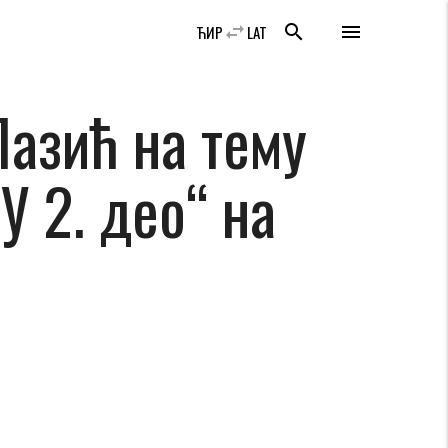
swap_horiz
search
menu
ЋИР
LAT
азић на тему
 2. део“ на