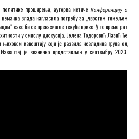
У политике проширења, ауторка истиче
Конференцију о
е немачка влада нагласила потребу за „чврстим темељем
ицом“ како би се превазишле текуће кризе. У то време рат
е хитности у смислу дискусија. Јелена Тодоровић Лазић ће
 њиховом извештају који је развила невладина група од
 Извештај је званично представљен у септембру 2023.