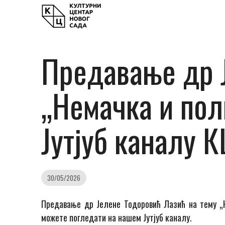
Предавање др Ј
„Немачка и пол
Јутјуб каналу 
30/05/2026
Предавање др Јелене Тодоровић Лазић на тему „Н
можете погледати на нашем Јутјуб каналу.