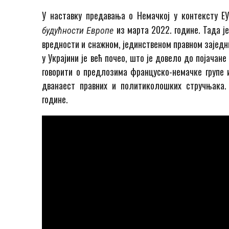
У наставку предавања о Немачкој у контексту Е
из марта 2022. године. Тада ј
будућности Европе
вредности и снажном, јединственом правном заједн
у Украјини је већ почео, што је довело до појачан
говорити о предлозима француско-немачке групе и
дванаест правних и политиколошких стручњака.
године.