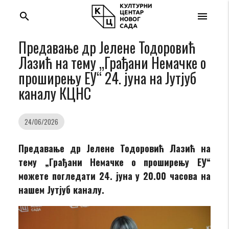
search
menu
Предавање др Јелене Тодоровић
Лазић на тему „Грађани Немачке о
проширењу ЕУ“ 24. јуна на Јутјуб
каналу КЦНС
24/06/2026
Предавање др Јелене Тодоровић Лазић на
тему „Грађани Немачке о проширењу ЕУ“
можете погледати 24. јуна у 20.00 часова на
нашем Јутјуб каналу.