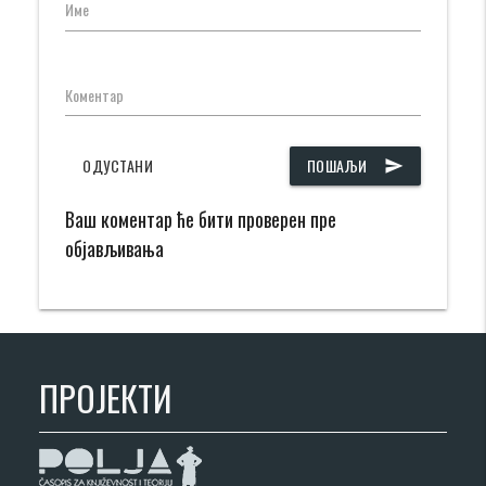
Име
Коментар
ОДУСТАНИ
ПОШАЉИ
send
Ваш коментар ће бити проверен пре
објављивања
ПРОЈЕКТИ