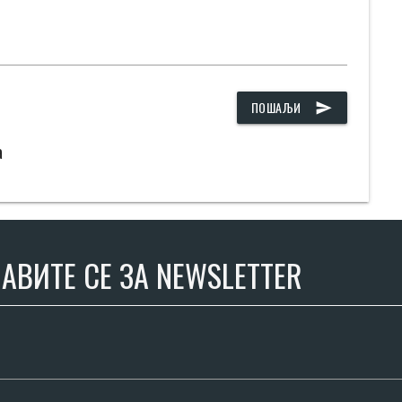
ПОШАЉИ
send
а
АВИТЕ СЕ ЗА NEWSLETTER