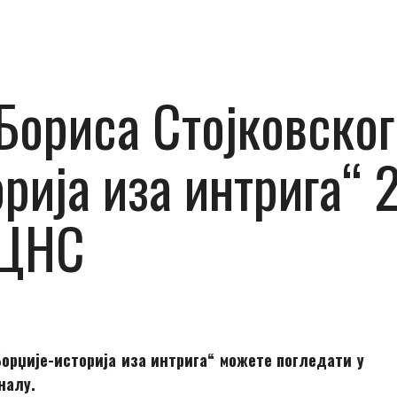
ориса Стојковског
рија иза интрига“ 2
КЦНС
Борџије-историја иза интрига“ можете погледати у
н
алу.