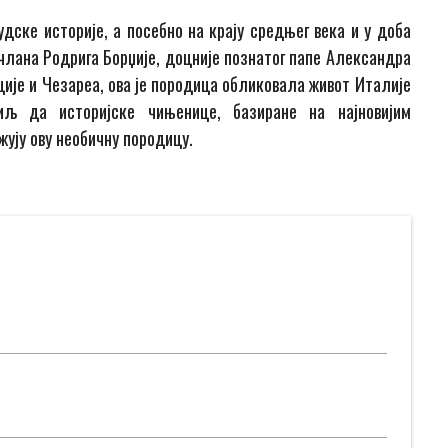
дске историје, а посебно на крају средњег века и у доба
 члана Родрига Борџије, доцније познатог папе Александра
еције и Чезареа, ова је породица обликовала живот Италије
иљ да историјске чињенице, базиране на најновијим
жују ову необичну породицу.