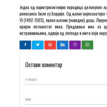
Једна од најинтригантнијих породица целокупне љу
ренесансе биле су Борџије. Од њеног најпознатијег
VI (1492-1503), преко његове (наводне) деце, Лукр
крајем петнаестог века. Предавање има за ц
истраживањима, одвоји од легенде и мита који окру
Остави коментар
е-пошта
Име