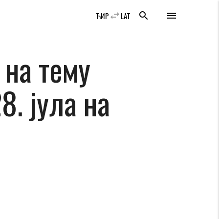
swap_horiz
search
menu
ЋИР
LAT
 на тему
8. јула на