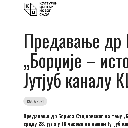
Предавање др Б
„Борџије – исто
Jутјуб каналу 
19/07/2021
Предавање др Бориса Стојковског на тему „
среду 28. јула у 18 часова на нашем Јутјуб ка