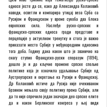
односе јесте да се, како др Александра Колаковић
наводи, осветли и компарира утицај веза Срба са
Русијом и Француском у време сукоба два блока
европских сила. Наслеђе руско-српских и
француско-српских односа гради представе и
перцепције у актуелном тренутку и стога је важно
приказати место Србије у међународним односима
тога доба. Годину дана након што је званично на
снагу ступио Француско-руски споразум (1894),
дошло је и до кључне промене српске спољне
политикe која је означила удаљавање Србије од
Аустроугарске и окретање ка Русији и Француској.
Др Колаковић истиче да Русија није очекиваном
брзином мењала своју политику према Србији, али
да то није спречило један значајан део српске елите
да и након Берлинског конгреса у њој види