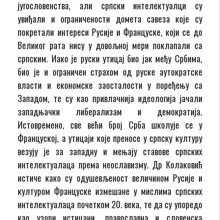
југословенства, али српски интелектуалци су
увиђали и ограничености домета савеза које су
покретали интереси Русије и Француске, који се до
Великог рата нису у довољној мери поклапали са
српским. Иако је руски утицај био јак међу Србима,
био је и ограничен страхом од руске аутократске
власти и економске заосталости у поређењу са
Западом, те су као привлачнија идеологија јачали
западњачки либерализам и демократија.
Истовремено, све већи број Срба школује се у
Француској, а утицаји које преносе у српску културу
везују је за западну и мењају ставове српских
интелектуалаца према неославизму. Др Колаковић
истиче како су одушевљеност величином Русије и
културом Француске измешане у мислима српских
интелектуалаца почетком 20. века, те да су упоредо
као узори истицани „православна и словенска