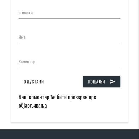
е-пошта
Име
Коментар
ОДУСТАНИ
ПОШАЉИ
send
Ваш коментар ће бити проверен пре
објављивања