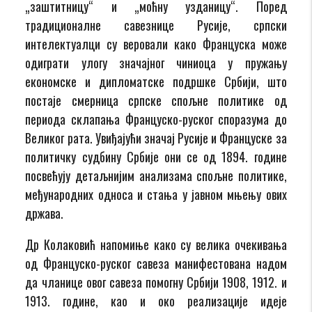
„заштитницу“ и „моћну узданицу“. Поред
традиционалне савезнице Русије, српски
интелектуалци су веровали како Француска може
одиграти улогу значајног чиниоца у пружању
економске и дипломатске подршке Србији, што
постаје смерница српске спољне политике од
периода склапања Француско-руског споразума до
Великог рата. Увиђајући значај Русије и Француске за
политичку судбину Србије они се од 1894. године
посвећују детаљнијим анализама спољне политике,
међународних односа и стања у јавном мњењу ових
држава.
Др Колаковић напомиње како су велика очекивања
од Француско-руског савеза манифестована надом
да чланице овог савеза помогну Србији 1908, 1912. и
1913. године, као и око реализације идеје