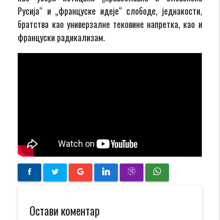
Русија“ и „француске идеје“ слободе, једнакости,
братства као универзалне тековине напретка, као и
француски радикализам.
Остави коментар