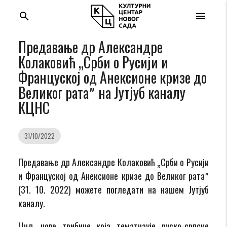
search
menu
Предавање др Александре
Колаковић „Срби о Русији и
Француској од Анексионе кризе до
Великог ратаˮ на Jутјуб каналу
КЦНС
31/10/2022
Предавање др Александре Колаковић „Срби о Русији
и Француској од Анексионе кризе до Великог ратаˮ
(31. 10. 2022) можете погледати на нашем Јутјуб
каналу.
Циљ нове трибине која тематизује руско-српске