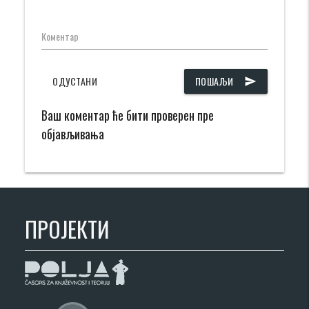
Коментар
ОДУСТАНИ
ПОШАЉИ
send
Ваш коментар ће бити проверен пре
објављивања
ПРОЈЕКТИ