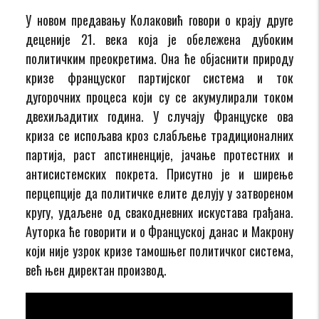
У новом предавању Колаковић говори о крају друге
деценије 21. века која је обележена дубоким
политичким преокретима. Она ће објаснити природу
кризе француског партијског система и ток
дугорочних процеса који су се акумулирали током
двехиљадитих година. У случају Француске ова
криза се испољава кроз слабљење традиционалних
партија, раст апстиненције, јачање протестних и
антисистемских покрета. Присутно је и ширење
перцепције да политичке елите делују у затвореном
кругу, удаљене од свакодневних искустава грађана.
Ауторка ће говорити и о Француској данас и Макрону
који није узрок кризе тамошњег политичког система,
већ њен директан производ.