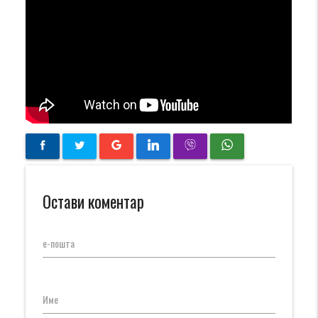
Остави коментар
е-пошта
Име