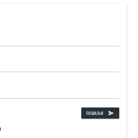
ПОШАЉИ
send
а