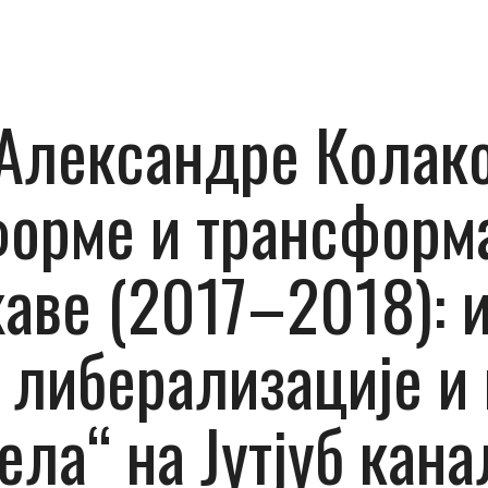
Александре Колако
форме и трансформ
аве (2017–2018): 
 либерализације и
ела“ на Јутјуб кан