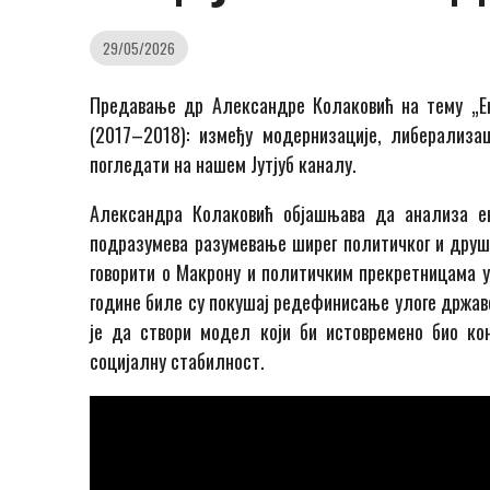
29/05/2026
Предавање др Александре Колаковић на тему „Е
(2017–2018): између модернизације, либерализа
погледати на нашем Јутјуб каналу.
Александра Колаковић објашњава да анализа ек
подразумева разумевање ширег политичког и друшт
говорити о Макрону и политичким прекретницама у
године биле су покушај редефинисање улоге држав
је да створи модел који би истовремено био ко
социјалну стабилност.