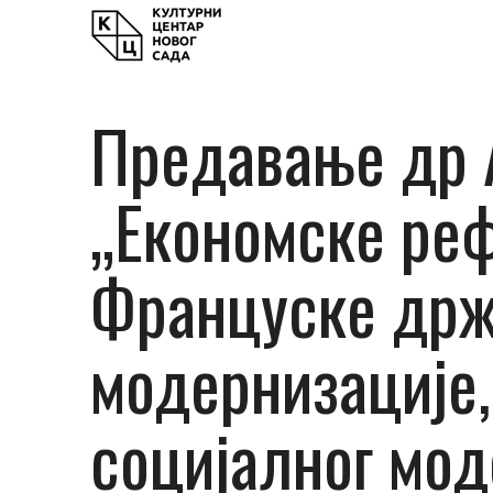
Предавање др 
„Економске ре
Француске држ
модернизације,
социјалног мод