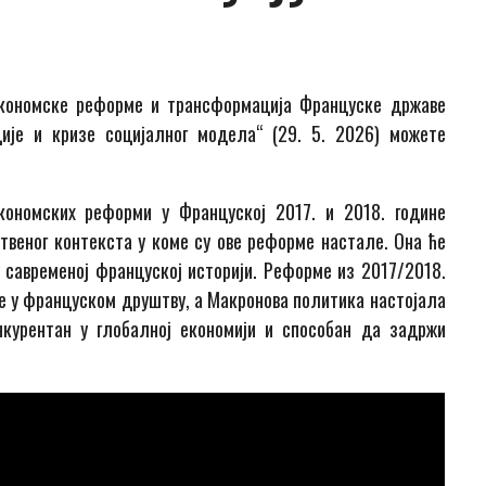
кономске реформе и трансформација Француске државе
ције и кризе социјалног модела“ (29. 5. 2026) можете
ономских реформи у Француској 2017. и 2018. године
веног контекста у коме су ове реформе настале. Она ће
 савременој француској историји. Реформе из 2017/2018.
е у француском друштву, а Макронова политика настојала
нкурентан у глобалној економији и способан да задржи