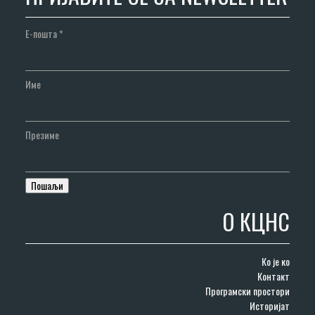
Е-пошта
*
Име
Презиме
О КЦНС
Ко је ко
Контакт
Програмски простори
Историјат