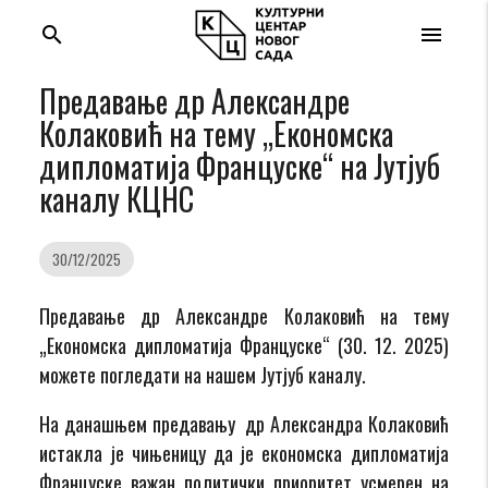
search
menu
Предавање др Александре
Колаковић на тему „Економска
дипломатија Француске“ на Јутјуб
каналу КЦНС
30/12/2025
Предавање др Александре Колаковић на тему
„Економска дипломатија Француске“ (30. 12. 2025)
можете погледати на нашем Јутјуб каналу.
На данашњем предавању др Александра Колаковић
истакла је чињеницу да је економска дипломатија
Француске важан политички приоритет усмерен на