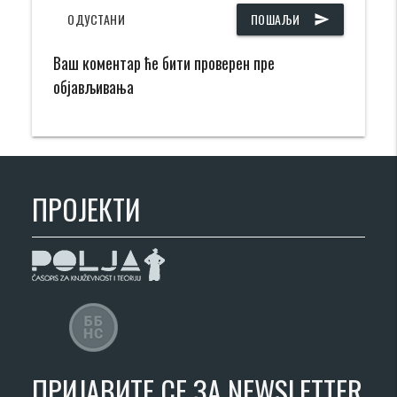
ОДУСТАНИ
ПОШАЉИ
send
Ваш коментар ће бити проверен пре
објављивања
ПРОЈЕКТИ
ПРИЈАВИТЕ СЕ ЗА NEWSLETTER