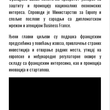
заштиту и промоцију националних економских
интереса. Спроводи је Министарство за Европу и
спољне послове у сарадњи са дипломатском
мрежом и агенцијом Business France.
Њени главни циљеви су подршка француским
предузећима у повећању извоза, привлачење страних
инвестиција и отварање радних места, утицај на
европске и међународне регулаторне оквире у
складу са француским интересима, као и промоција
иновација и стартапова.