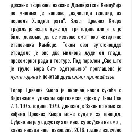
државне творевине назване Демократска Кампућија
по многима је заправо „најчистији геноцид из
периода Хладног рата“. Власт Црвених Кмера
трајала је нешто дуже од три године али и то је
било довољно да се изазове смрт око четвртине
становника Камбоџе. Током овог аутогеноцида
страдало је око два милиона људи од глади,
прекомерног рада и тортуре. Под паролом „Све што
је труло, мора бити одстрањено“ проглашена је
и почетак
.
нулта година
друштвеног прочишћења
Терор Црвених Кмера је окончан након сукоба с
Вијетнамом, уласком вијетнамске војске у Пном Пен
7. 1. 1975. године. 1979. донесен је Закон по коме се
вођама Црвених Кмера може судити за геноцид.
Суђено им је у одсуству али иако су осуђени на смрт,
казна никада није извршена. 2018. године изречене