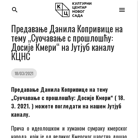
search
menu
Предавање Данила Копривице на
тему „Суочавање с прошлошћу:
Досије Кмери“ на Jутјуб каналу
КЦНС
18/03/2021
Предавање Данила Копривице на тему
„Суочавање с прошлошћу: Досије Кмери“ ( 18.
3. 2021. ) можете погледати на нашем Јутјуб
каналу.
Прича о идеолошком и хуманом сумраку кмерског
народа, који је од великог Кмерског царства дошао