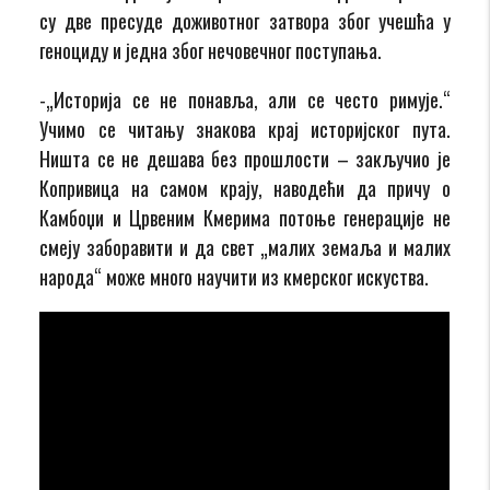
су две пресуде доживотног затвора због учешћа у
геноциду и једна због нечовечног поступања.
-„Историја се не понавља, али се често римује.“
Учимо се читању знакова крај историјског пута.
Ништа се не дешава без прошлости – закључио је
Копривица на самом крају, наводећи да причу о
Камбоџи и Црвеним Кмерима потоње генерације не
смеју заборавити и да свет „малих земаља и малих
народа“ може много научити из кмерског искуства.