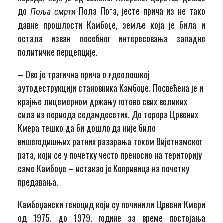
до
Пола Пота, јесте прича из не тако
Поља смрти
давне прошлости Камбоџе, земље која је била и
остала изван посебног интересовања западне
политичке перцепције.
– Ово је трагична прича о идеолошкој
аутодеструкцији становника Камбоџе. Посвећена је и
крајње лицемерном држању готово свих великих
сила из периода седамдесетих. До терора Црвених
Кмера тешко да би дошло да није било
вишегодишњих ратних разарања током Вијетнамског
рата, који се у почетку често преносио на територију
саме Камбоџе – истакао је Копривица на почетку
предавања.
Камбоџански геноцид који су починили Црвени Кмери
од 1975. до 1979. године за време постојања