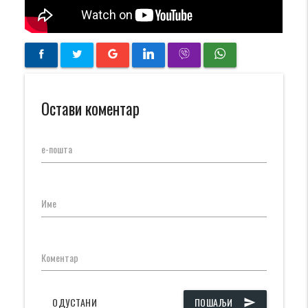
Остави коментар
е-пошта
Име
Коментар
ОДУСТАНИ
ПОШАЉИ
send