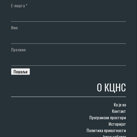
Е-пошта
*
Име
Презиме
О КЦНС
Ко је ко
Контакт
Програмски простори
Историјат
Политика приватности
Јавне набавке