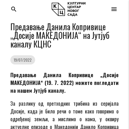
search
menu
Предавање Данила Копривице
„Досије МАКЕДОНИЈА“ на Jутјуб
каналу КЦНС
19/07/2022
Предавање Данила Копривице „Досије
МАКЕДОНИЈА“ (19. 7. 2022) можете погледати
на нашем Јутјуб каналу.
За разлику од претходних трибина из серијала
Досије, када је било речи о томе како говоримо о
одређеној земљи, а мислимо о нама, у оквиру
актуелне епизоде о Македонији Данило Копривица