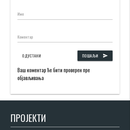
Име
Коментар
ОДУСТАНИ
ПОШАЉИ
send
Ваш коментар ће бити проверен пре
објављивања
ПРОЈЕКТИ