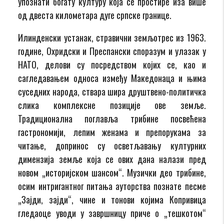
упознати богату културу која се простире иза више
од двеста километара дуге српске границе.
Илинденски устанак, стравични земљотрес из 1963.
године, Охридски и Преспански споразум и улазак у
НАТО, делови су посредством којих се, као и
сагледавањем односа између Македонаца и њима
суседних народа, ствара шира друштвено-политичка
слика комплексне позиције ове земље.
Традиционална поглавља трибине посвећена
гастрономији, лепим женама и препорукама за
читање, допринос су осветљавању културних
димензија земље која се ових дана налази пред
новом „историјском шансом“. Музички део трибине,
осим интригантног питања ауторства познате песме
„Зајди, зајди“, чине и тонови којима Копривица
гледаоце уводи у завршницу приче о „тешкотом“