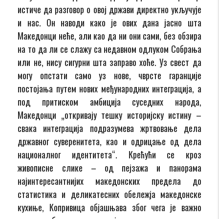
истиче да разговор о овој држави директно укључује
и нас. Он наводи како је ових дана јасно шта
Македонци неће, али као да ни они сами, без обзира
на то да ли се слажу са недавном одлуком Собрања
или не, нису сигурни шта заправо хоће. Уз свест да
могу опстати само уз нове, чврсте гаранције
постојања путем нових међународних интеграција, а
под притиском амбиција суседних народа,
Македонци „откривају тешку историјску истину –
свака интеграција подразумева жртвовање дела
државног суверенитета, као и одрицање од дела
националног идентитета“. Крећући се кроз
живописне слике – од пејзажа и панорама
најинтересантнијих македонских предела до
статистика и деликатесних обележја македонске
кухиње, Копривица објашњава због чега је важно