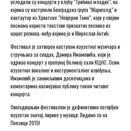
уследили су концерти у клубу “Трибина младих”, на
којима су наступили београдска група “Мариголд” и
кантаутор из Хрватске “Невјерни Томо”, који у својим
песмама користи текстове признатих песника из
нашег региона, међу којима је и Мирослав Антић.
Фестивал је затворен наступом изузетног музичара и
стручњака за севдах, Дамира Имамовића, који је
одржао концерт у препуној Великој сали КЦНС. Осим
изузетног вокалног и инструменталног извођења,
Имамовић је занимљивим доскочицама и
коментарима насмејавао публику током читавог
концерта.
Овогодишњим фестивалом је дефинитивно потврђен
изузетан значај лирике у музици. Видимо се на
Поезици 2015!