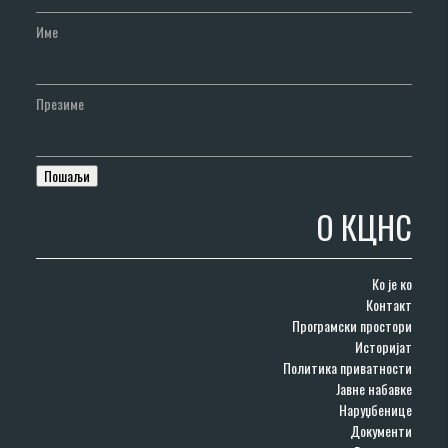
Име
Презиме
О КЦНС
Ко је ко
Контакт
Програмски простори
Историјат
Политика приватности
Јавне набавке
Наруџбенице
Документи