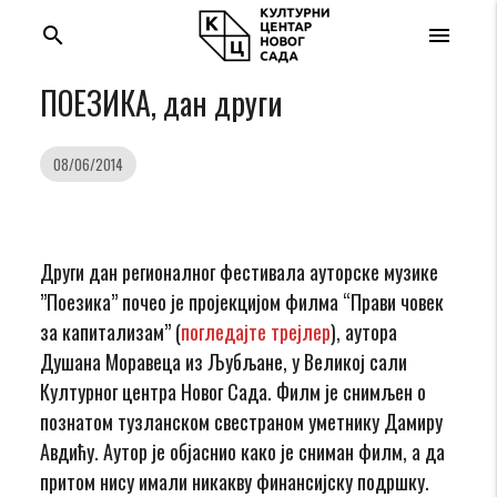
search
menu
ПОЕЗИКА, дан други
08/06/2014
Други дан регионалног фестивала ауторске музике
”Поезика” почео је пројекцијом филма “Прави човек
за капитализам” (
погледајте трејлер
), аутора
Душана Моравеца из Љубљане, у Великој сали
Културног центра Новог Сада. Филм је снимљен о
познатом тузланском свестраном уметнику Дамиру
Авдићу. Аутор је објаснио како је сниман филм, а да
притом нису имали никакву финансијску подршку.