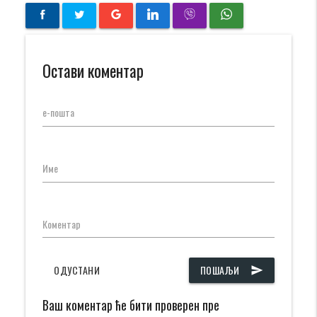
Остави коментар
е-пошта
Име
Коментар
ОДУСТАНИ
ПОШАЉИ
send
Ваш коментар ће бити проверен пре