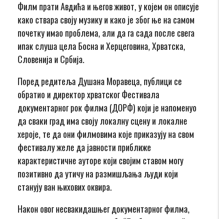
Филм прати Авдића и његов живот, у којем он описује
како ствара своју музику и како је због ње на самом
почетку имао проблема, али да га сада после свега
ипак слуша цела Босна и Херцеговина, Хрватска,
Словенија и Србија.
Поред редитеља Душана Моравеца, публици се
обратио и директор хрватског Фестивала
документарног рок филма (ДОРФ) који је напоменуо
да сваки град има своју локалну сцену и локалне
хероје, те да они филмовима које приказују на свом
фестивалу желе да јавности приближе
карактеристичне ауторе који својим ставом могу
позитивно да утичу на размишљања људи који
станују ван њихових оквира.
Након овог несвакидашњег документарног филма,