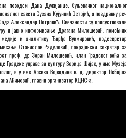
вана поводом Дана Дужијанце, буњевачког националног
ионалног савета Сузана Кујунџић Остојић, а поздравну реч
 Сада Александар Петровић. Свечаности су присуствовали
туру и јавно информисање Драгана Милошевић, помоћник
, медије и аналитику Ђорђе Вукмировић, подсекретар
рмисање Станислав Радуловић, покрајински секретар за
ост проф. др Зоран Милошевић, члан Градског већа за
е Градске управе за културу Зорица Шијак, у име Музеја
нолог, и у име Архива Војводине в. д. директор Небојша
јана Аћимовић, главни организатор КЦНС-а.