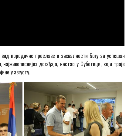
 вид породичне прославе и захвалности Богу за успешан
 најживописнијих догађаја, настао у Суботици, који траје
ине у августу.