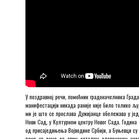
У поздравној речи, помоћник градоначелника Града
манифестацији никада раније није било толико љу
ми је што се прослава Дужијанце обележава у једн
Нови Сад, у Културном центру Новог Сада. Година
од присаједињења Војводине Србији, а Буњевци су 
раме уз раме са свим осталим словенским нар