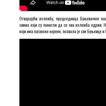
Отварајући изложбу, председница Буњевачког нац
свима који су помогли да се ова изложба одржи. Н
који има паганске корене, позвала је све Буњевце 