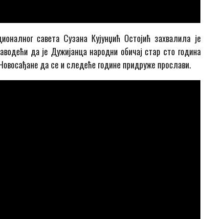
ионалног савета Сузана Кујунџић Остојић захвалила је
аводећи да је Дужијанца народни обичај стар сто година
и Новосађане да се и следеће године придруже прослави.