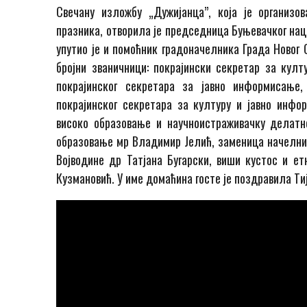
Свечану изложбу „Дужијанца”, која је организо
празника, отворила је председница Буњевачког нац
упутио је и помоћник градоначелника Града Новог
бројни званичници: покрајински секретар за кул
покрајинског секретара за јавно информисање
покрајинског секретара за културу и јавно инфо
високо образовање и научноистраживачку делатн
образовање мр Владимир Јелић, заменица начелниц
Војводине др Татјана Бугарски, виши кустос и ет
Кузмановић. У име домаћина госте је поздравила Ти