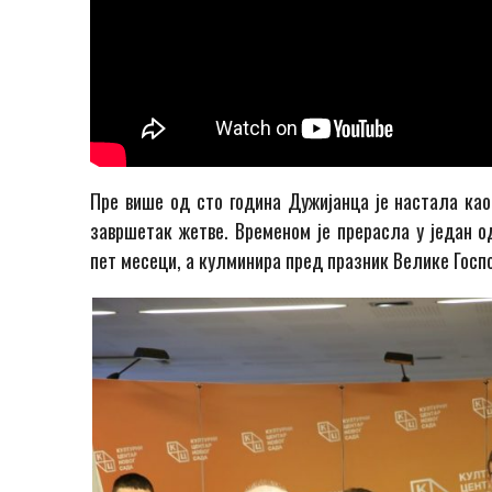
Пре више од сто година Дужијанца је настала као
завршетак жетве. Временом је прерасла у један од
пет месеци, а кулминира пред празник Велике Госпој