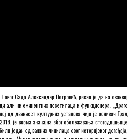
 Новог Сада Александар Петровић, рекао је да на оваквој
ди али ни еминентних посетилаца и функционера. „Драго
ој од дванаест културних установа чији је оснивач Град
 2018. је веома значајна због обележавања стогодишњице
били један од важних чинилаца овог историјског догађаја,
одима. Мултикултуралност и мултиетничност су важна