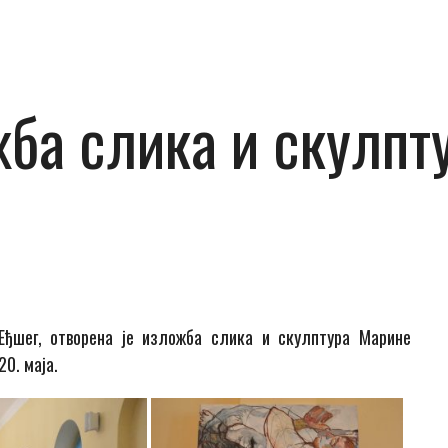
ба слика и скулпту
Еђшег, отворена је изложба слика и скулптура Марине
20. маја.