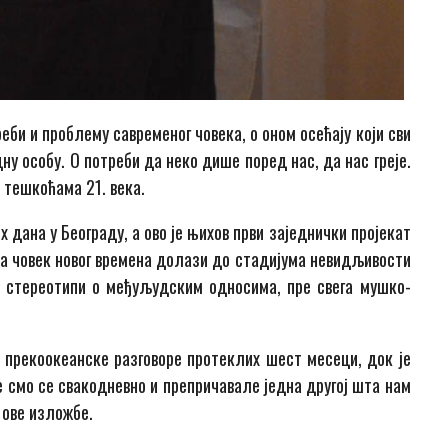
реби и проблему савременог човека, о оном осећају који сви
ну особу. О потреби да неко дише поред нас, да нас греје.
тешкоћама 21. века.
 дана у Београду, а ово је њихов први заједнички пројекат
да човек новог времена долази до стадијума невидљивости
и стереотипи о међуљудским односима, пре свега мушко-
 прекоокеанске разговоре протеклих шест месеци, док је
е смо се свакодневно и препричавале једна другој шта нам
 ове изложбе.