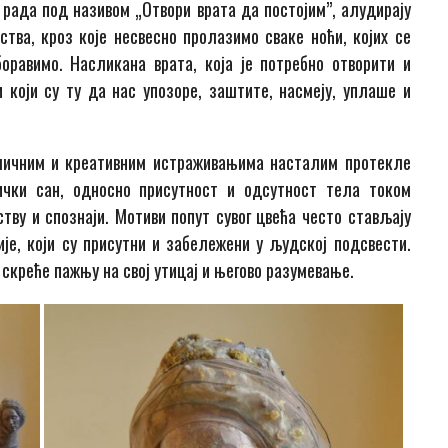
 рада под називом „Отвори врата да постојим”, алудирају
тва, кроз које несвесно пролазимо сваке ноћи, којих се
оравимо. Насликана врата, која је потребно отворити и
 који су ту да нас упозоре, заштите, насмеју, уплаше и
 личним и креативним истраживањима насталим протекле
ички сан, односно присутност и одсутност тела током
ву и спознаји. Мотиви попут сувог цвећа често стављају
е, који су присутни и забележени у људској подсвести.
 скреће пажњу на свој утицај и његово разумевање.