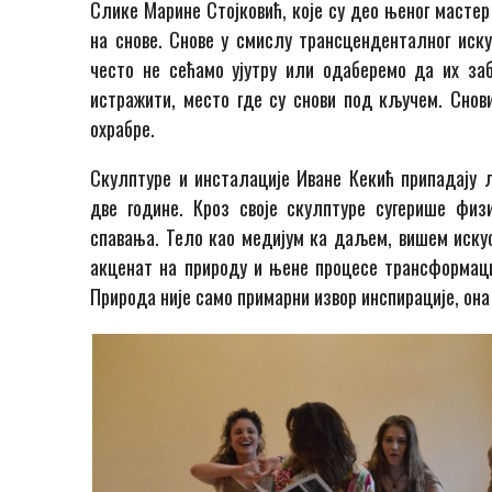
Слике Марине Стојковић, које су део њеног мастер
на снове. Снове у смислу трансценденталног искус
често не сећамо ујутру или одаберемо да их заб
истражити, место где су снови под кључем. Снови
охрабре.
Скулптуре и инсталације Иване Кекић припадају
две године. Кроз своје скулптуре сугерише физ
спавања. Тело као медијум ка даљем, вишем искуст
акценат на природу и њене процесе трансформациј
Природа није само примарни извор инспирације, она