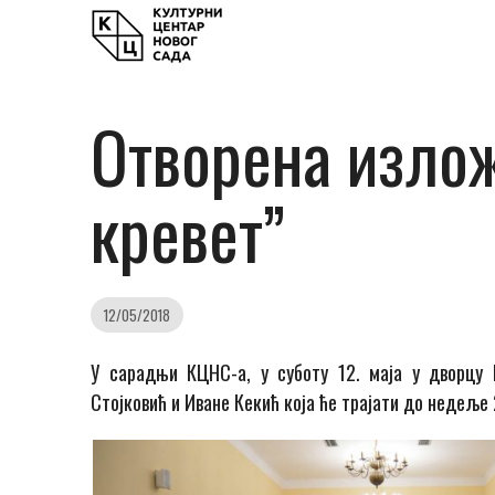
Отворена излож
кревет”
12/05/2018
У сарадњи КЦНС-а, у суботу 12. маја у дворцу 
Стојковић и Иване Кекић која ће трајати до недеље 