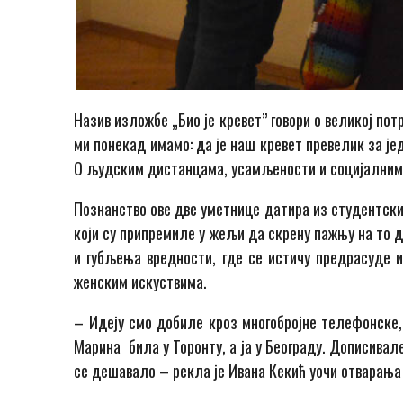
Назив изложбе „Био је кревет” говори о великој пот
ми понекад имамо: да је наш кревет превелик за јед
О људским дистанцама, усамљености и социјалним 
Познанство ове две уметнице датира из студентских
који су припремиле у жељи да скрену пажњу на то 
и губљења вредности, где се истичу предрасуде 
женским искуствима.
– Идеју смо добиле кроз многобројне телефонске,
Марина била у Торонту, а ја у Београду. Дописивал
се дешавало – рекла је Ивана Кекић уочи отварања