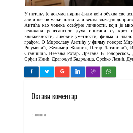
У питању је документарни филм који обухва све ас
али и његов мање познат али веома значајан доприн
Антића као човека осебујне личности, који је мн
великана ренесансног духа описани су кроз и
књижевности, ликовне уметности, филма и чланов
грађом. О Мирославу Антићу у филму говоре: Мир
Ршумовић, Желимир Жилник, Петар Латиновић, И
Станишић, Немања Ротар, Драгана В Тодоресков, 
Срђан Илић, Драгољуб Бадрљица, Срећко Лазић, Ду
Остави коментар
е-пошта