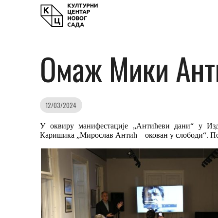
Омаж Мики Анти
12/03/2024
У оквиру манифестације „Антићеви дани“ у
И
з
Каришика
„
Мирослав Антић – окован у слободи“.
По