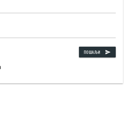
ПОШАЉИ
send
а