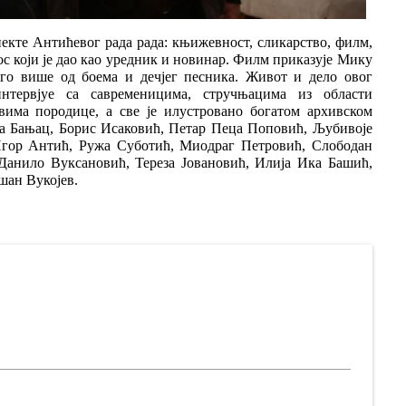
пекте Антићевог рада рада: књижевност, сликарство, филм,
ос који је дао као уредник и новинар. Филм приказује Мику
ого више од боема и дечјег песника. Живот и дело овог
нтервјуе са савременицима, стручњацима из области
има породице, а све је илустровано богатом архивском
а Бањац, Борис Исаковић, Петар Пеца Поповић, Љубивоје
гор Антић, Ружа Суботић, Миодраг Петровић, Слободан
Данило Вуксановић, Тереза Јовановић, Илија Ика Башић,
шан Вукојев.