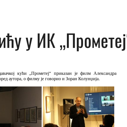
ћу у ИК „Прометеј
давачкој кући
„Прометеј“
приказан је филм Александра
ред аутора, о филму је говорио и Зоран Колунџија.