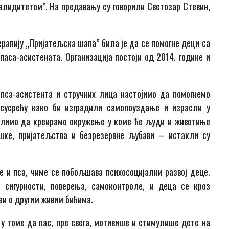
валидитетом”. На предавању су говорили Светозар Стевин,
апију „Пријатељска шапа” била је да се помогне деци са
паса-асистената. Организација постоји од 2014. године и
 пса-асистента и стручних лица настојимо да помогнемо
сусрећу како би изградили самопоуздање и израсли у
елимо да креирамо окружење у коме ће људи и животиње
ршке, пријатељства и безрезервне љубави – истакли су
е и пса, чиме се побољшава психосоцијални развој деце.
ј сигурности, поверења, самоконтроле, и деца се кроз
зи о другим живим бићима.
е у томе да пас, пре свега, мотивише и стимулише дете на