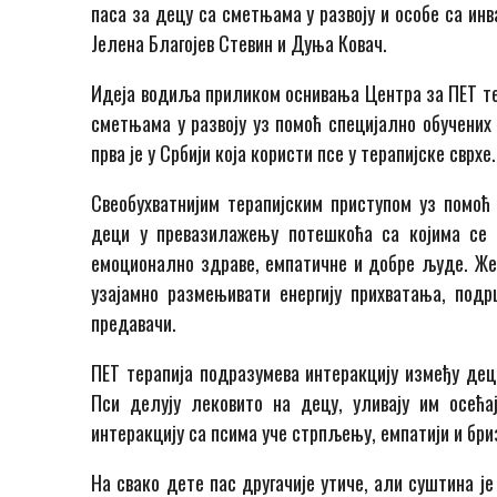
паса за децу са сметњама у развоју и особе са ин
Јелена Благојев Стевин и Дуња Ковач.
Идеја водиља приликом оснивања Центра за ПЕТ тер
сметњама у развоју уз помоћ специјално обучених 
прва је у Србији која користи псе у терапијске сврхе.
Свеобухватнијим терапијским приступом уз помоћ
деци у превазилажењу потешкоћа са којима се 
емоционално здраве, емпатичне и добре људе. Ж
узајамно размењивати енергију прихватања, под
предавачи.
ПЕТ терапија подразумева интеракцију између дец
Пси делују лековито на децу, уливају им осећа
интеракцију са псима уче стрпљењу, емпатији и бри
На свако дете пас другачије утиче, али суштина ј