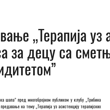
ање „Терапија уз 
а за децу са сметњ
идитетом”
ка шапа” пред многобројном публиком у клубу „Трибина
предавање на тему „Терапија уз асистенцију терапијских