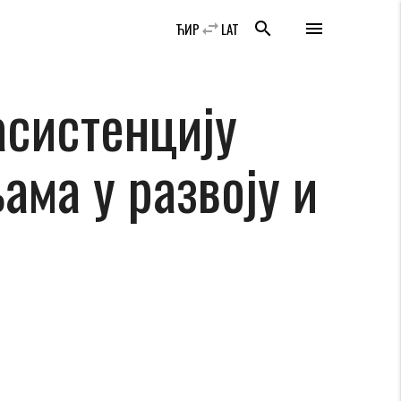
swap_horiz
search
menu
ЋИР
LAT
асистенцију
ама у развоју и