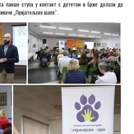
пса лакше ступа у контакт с дететом и брже долази до
нивачи „Пријатељске шапе“.