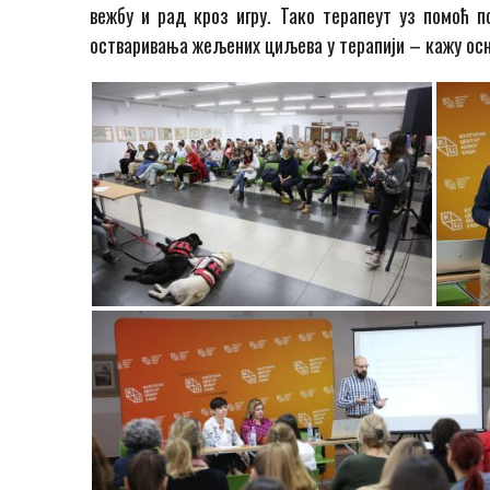
вежбу и рад кроз игру. Тако терапеут уз помоћ 
остваривања жељених циљева у терапији – кажу ос