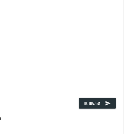
ПОШАЉИ
send
а