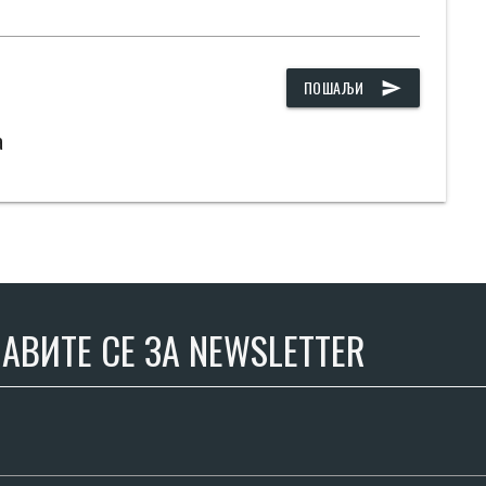
ПОШАЉИ
send
а
АВИТЕ СЕ ЗА NEWSLETTER