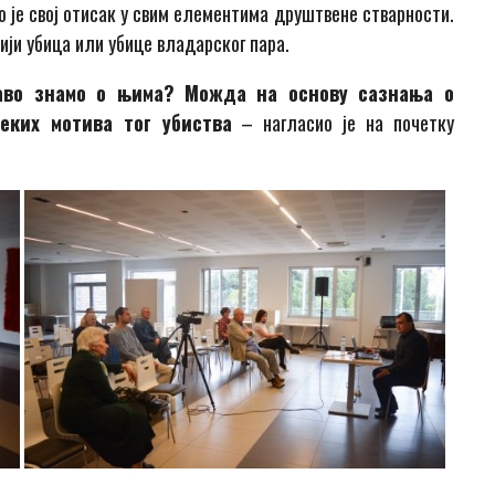
вио је свој отисак у свим елементима друштвене стварности.
ији убица или убице владарског пара.
аво знамо о њима? Можда на основу сазнања о
ких мотива тог убиства
– нагласио је на почетку