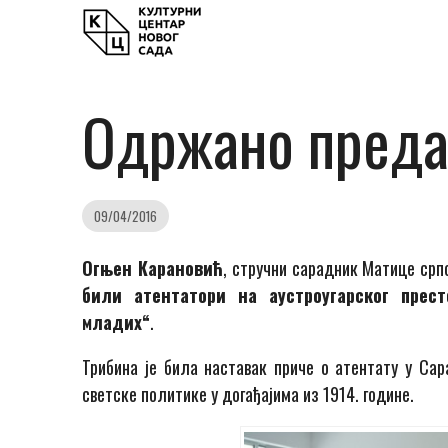
Одржано предав
09/04/2016
Огњен Карановић
, стручни сарадник Матице ср
били атентатори на аустроугарског прес
младих“
.
Трибина је била наставак приче о атентату у Сар
светске политике у догађајима из 1914. године.