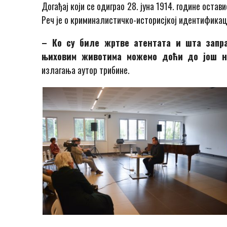
Догађај који се одиграо 28. јуна 1914. године оста
Реч је о криминалистичко-историсјкој идентификац
– Ко су биле жртве атентата и шта запр
њиховим животима можемо доћи до још не
излагања аутор трибине.