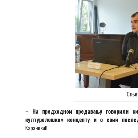
Огње
– На предходном предавању говорили см
културолошком концепту и о свим после
Карановић.