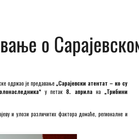
ање о Сарајевском
пске одржао је предавање
„Сарајевски атентат – ко су
толонаследника“
у петак
8. априла
на
„Трибини
ајеву и улози различитих фактора домаће, регионалне и