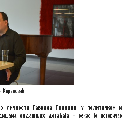
н Карановић
о личности Гаврила Принцип, у политичком и
дицама ондашњих догађаја
– рекао је историчар