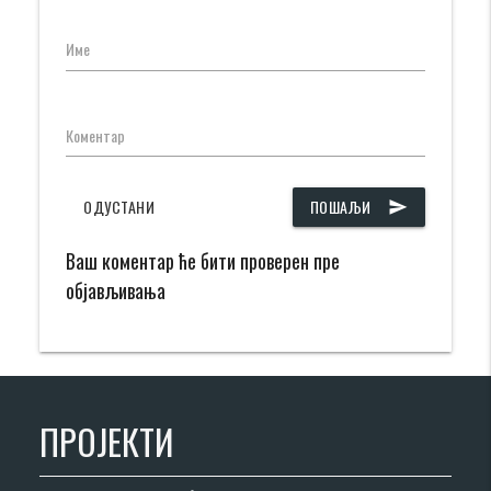
Име
Коментар
ОДУСТАНИ
ПОШАЉИ
send
Ваш коментар ће бити проверен пре
објављивања
ПРОЈЕКТИ