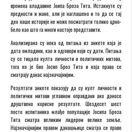
времена владавине Јоипа Броза Тита. Истакнуте су
предности и мане, али је наглашено и то да се тај
део наше историје не може посматрати толико црно-
бело као што га многи настоје представити.
Анализирана су нека од питања из анкете која је
дата омладини, као и одговори који су дати. Питања
су се тицала култа личности и политичких митова,
тога ко је био Јосип Броз Тито и која права се
сматрају данас најзначајнијим.
Резултати анкете показују да су култ личности и
политички митови углавном оправдани ако доносе
друштвено корисне резултате. Шездесет шест
посто испитаника млађе популације Јосипа Броза
Тита сматра великим лидером велике земље.
Најзначајнијим правом данашњице сматра се право