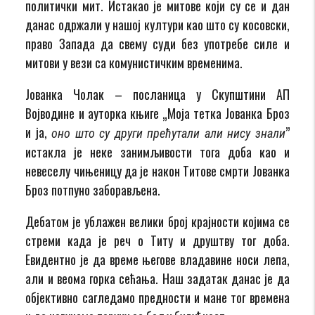
политички мит. Истакао је митове који су се и дан
данас одржали у нашој култури као што су косовски,
право Запада да свему суди без употребе силе и
митови у вези са комунистичким временима.
Јованка Чолак – посланица у Скупштини АП
Војводине и ауторка књиге „Моја тетка Јованка Броз
и ја,
”
оно што су други прећутали али нису знали
истакла је неке занимљивости тога доба као и
невеселу чињеницу да је након Титове смрти Јованка
Броз потпуно заборављена.
Дебатом је ублажен велики број крајности којима се
стреми када је реч о Титу и друштву тог доба.
Евидентно је да време његове владавине носи лепа,
али и веома горка сећања. Наш задатак данас је да
објективно сагледамо предности и мане тог времена