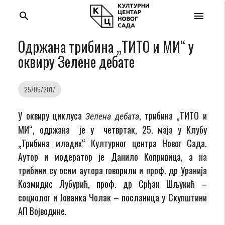
search
menu
Одржана трибина „ТИТО и МИ“ у
оквиру Зелене дебате
25/05/2017
У оквиру циклуса
, трибина „ТИТО и
Зеленa дебатa
МИ“, одржана је у четвртак, 25. маја у Клубу
„Трибина младих“ Културног центра Новог Сада.
Аутор и модератор је Данило Копривица, а на
трибини су осим аутора говорили и проф. др Уранија
Козмидис Лубурић, проф. др Срђан Шљукић –
социолог и Јованка Чолак – посланица у Скупштини
АП Војводине.