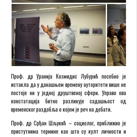
Проф. др Уранија Козмидис Лубурић посебно је
истакла да у данашњем времену ауторитети више не
постоје ни у једној друштвеној сфери. Управо ова
констатација битно разликује садашњост од
временског раздобља о којем је реч на дебати.
Проф. др Срђан Шљукић – социолог, приближио је
пристутнима термине као што су култ личности и