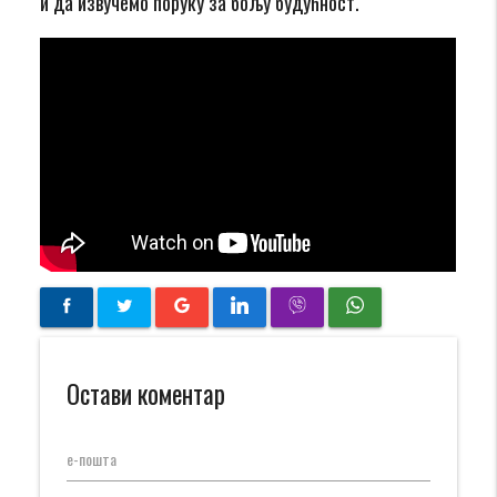
и да извучемо поруку за бољу будућност.
Остави коментар
е-пошта