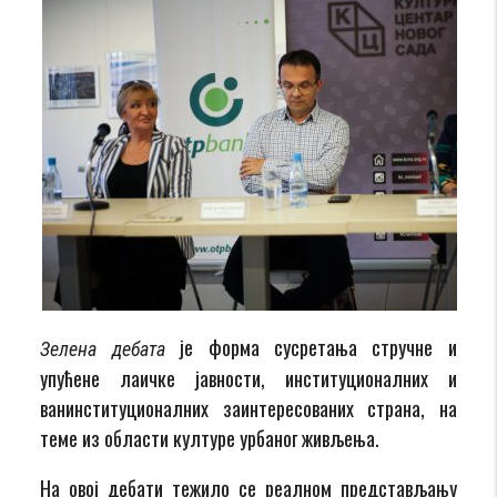
је форма сусретања стручне и
Зелена дебата
упућене лаичке јавности, институционалних и
ванинституционалних заинтересованих страна, на
теме из области културе урбаног живљења.
На овој дебати тежило се реалном представљању