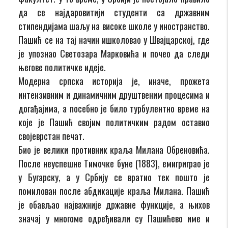
да се најдаровитији студенти са државним
стипендијaма шаљу на високе школе у иностранство.
Пашић се на тај начин ишколовао у Швајцарској, где
је упознао Светозара Марковића и почео да следи
његове политичке идеје.
Модерна српска историја је, иначе, прожета
интензивним и динамичним друштвеним процесима и
догађајима, а посебно је било турбулентно време на
које је Пашић својим политичким радом оставио
својеврстан печат.
Био је велики противник краља Милана Обреновића.
После неуспешне Тимочке буне (1883), емигриграо је
у Бугарску, а у Србију се вратио тек пошто је
помилован после абдикације краља Милана. Пашић
је обављао најважније државне функције, а њихов
значај у многоме одређивали су Пашићево име и