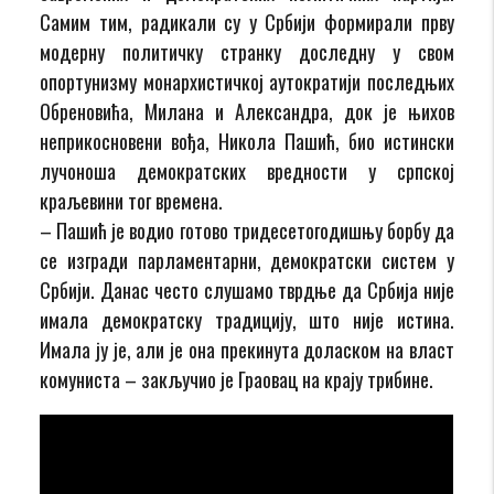
Самим тим, радикали су у Србији формирали прву
модерну политичку странку доследну у свом
опортунизму монархистичкој аутократији последњих
Обреновића, Милана и Александра, док је њихов
неприкосновени вођа, Никола Пашић, био истински
лучоноша демократских вредности у српској
краљевини тог времена.
– Пашић је водио готово тридесетогодишњу борбу да
се изгради парламентарни, демократски систем у
Србији. Данас често слушамо тврдње да Србија није
имала демократску традицију, што није истина.
Имала ју је, али је она прекинута доласком на власт
комуниста – закључио је Граовац на крају трибине.