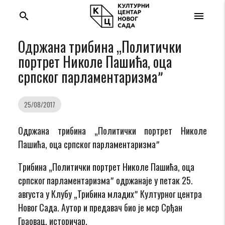
search
menu
Одржана трибина „Политички
портрет Николе Пашића, оца
српског парламентаризмаˮ
25/08/2017
Одржана трибина „Политички портрет Николе
Пашића, оца српског парламентаризмаˮ
Tрибина „Политички портрет Николе Пашића, оца
српског парламентаризмаˮ одржанаје у петак 25.
августа у Клубу „Трибина младихˮ Културног центра
Новог Сада. Аутор и предавач био је мср Срђан
Граовац, историчар.