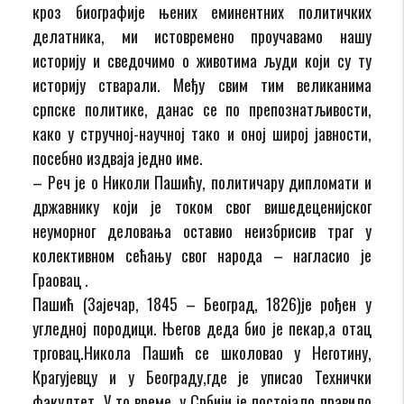
кроз биографије њених еминентних политичких
делатника, ми истовремено проучавамо нашу
историју и сведочимо о животима људи који су ту
историју стварали. Међу свим тим великанима
српске политике, данас се по препознатљивости,
како у стручној-научној тако и оној широј јавности,
посебно издваја једно име.
– Реч је о Николи Пашићу, политичару дипломати и
државнику који је током свог вишедеценијског
неуморног деловања оставио неизбрисив траг у
колективном сећању свог народа – нагласио је
Граовац .
Пашић (Зајечар, 1845 – Београд, 1826)је рођен у
угледној породици. Његов деда био је пекар,а отац
трговац.Никола Пашић се школовао у Неготину,
Крагујевцу и у Београду,где је уписао Технички
факултет. У то време, у Србији је постојало правило