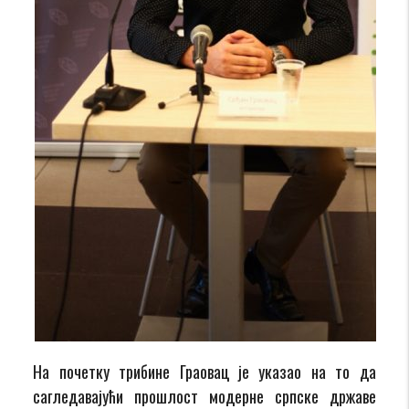
Нa почетку трибине Граовац је указао на то да
сагледавајући прошлост модерне српске државе