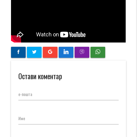
Остави коментар
е-пошта
Име