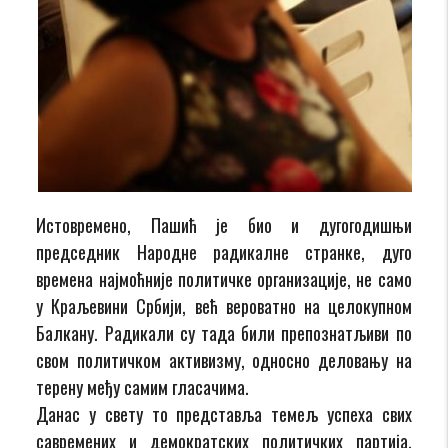
Истовремено, Пашић је био и дугогодишњи
председник Народне радикалне странке, дуго
времена најмоћније политичке организације, не само
у Краљевини Србији, већ вероватно на целокупном
Балкану. Радикали су тада били препознатљиви по
свом политичком активизму, односно деловању на
терену међу самим гласачима.
Данас у свету то представља темељ успеха свих
савремених и демократских политичких партија.