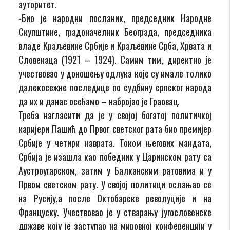
ауторитет.
-Био је народни посланик, председник Народне
Скупштине, градоначелник Београда, председника
владе Краљевине Србије и Краљевине Срба, Хрвата и
Словенаца (1921 – 1924). Самим тим, директно је
учествовао у доношењу одлука које су имале толико
далекосежне последице по судбину српског народа
да их и данас осећамо – набројао је Граовац.
Треба нагласити да је у својој богатој политичкој
каријери Пашић до Првог светског рата био премијер
Србије у четири наврата. Током његових мандата,
Србија је изашла као победник у Царинском рату са
Аустроугарском, затим у Балканским ратовима и у
Првом светском рату. У својој политици ослањао се
на Русију,а после Октобарске револуције и на
Француску. Учествовао је у стварању југословенске
државе коју је заступао на мировној конференцији у