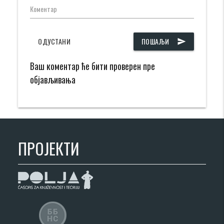
Коментар
ОДУСТАНИ
ПОШАЉИ
send
Ваш коментар ће бити проверен пре
објављивања
ПРОЈЕКТИ