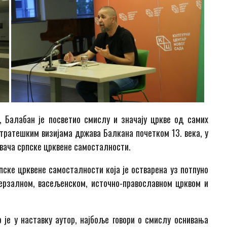
, Балабан је посветио смислу и значају цркве од самих
тратешким визијама држава Балкана почетком 13. века, у
вача српске црквене самосталности.
рпске црквене самосталности која је остварена уз потпуно
верзалном, васељенском, источно-православном црквом и
 је у наставку аутор, најбоље говори о смислу оснивања