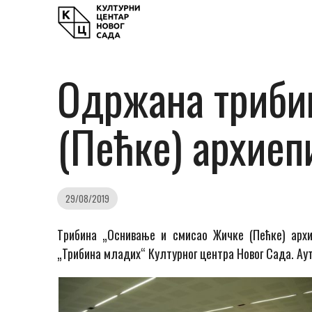
Одржана триби
(Пећке) архиеп
29/08/2019
Tрибина „Оснивање и смисао Жичке (Пећке) архие
„Трибина младих“ Културног центра Новог Сада. Аут