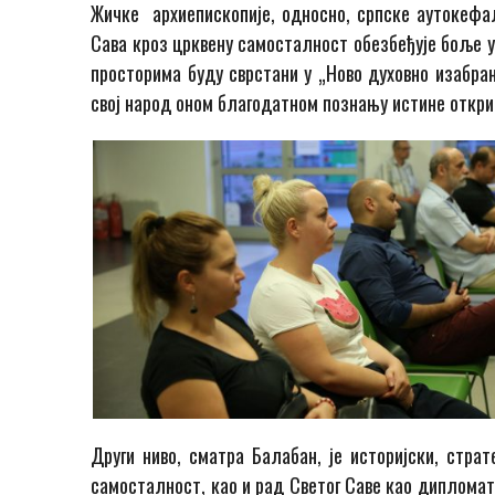
Жичке архиепископије, односно, српске аутокефалн
Сава кроз црквену самосталност обезбеђује боље у
просторима буду сврстани у „Ново духовно изабра
свој народ оном благодатном познању истине откри
Други ниво, сматра Балабан, је историјски, стра
самосталност, као и рад Светог Саве као дипломат