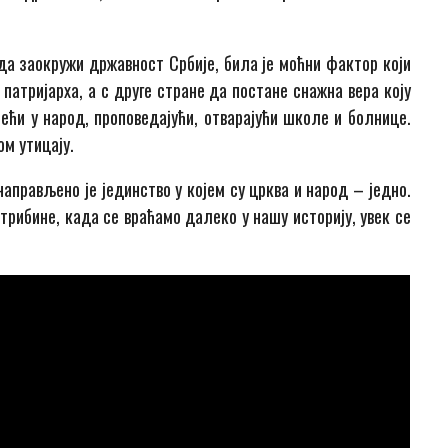
 да заокружи државност Србије, била је моћни фактор који
 патријарха, а с друге стране да постане снажна вера коју
ећи у народ, проповедајући, отварајући школе и болнице.
ом утицају.
аправљено је јединство у којем су црква и народ – једно.
 трибине, када се враћамо далеко у нашу историју, увек се