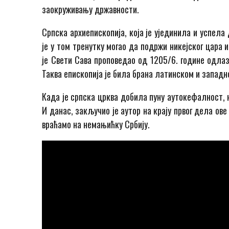
заокруживању државности.
Српска архиепископија, која је ујединила и успела
је у том тренутку могао да подржи никејског цара и
је Свети Сава проповедао од 1205/6. године одлаз
Таква епископија је била брана латинском и западн
Када је српска црква добила пуну аутокефалност, н
И данас, закључио је аутор на крају првог дела ове
враћамо на немањићку Србију.