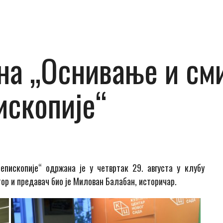
на „Оснивање и см
ископије“
пископије“ одржана је у четвртак 29. августа у клубу
ор и предавач био је Милован Балабан, историчар.