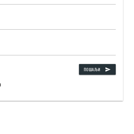
ПОШАЉИ
send
а