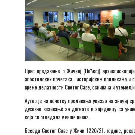
Прво предавање о Жичкој (Пећкој) архиепископији
апостолских почетака, историјским приликама и с
време делатности Светог Саве, оснивача и утемељи
Аутор је на почетку предавања указао на значај с
духовно везивање за догмате и заједницу са уни
која се огледала у више нивоа.
Беседа Светог Саве у Жичи 1220/21. године, рекао