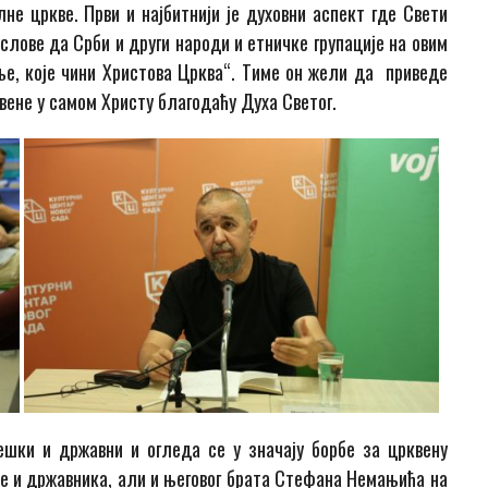
е цркве. Први и најбитнији је духовни аспект где Свети
слове да Срби и други народи и етничке групације на овим
ње, које чини Христова Црква“. Тиме он жели да приведе
вене у самом Христу благодаћу Духа Светог.
тешки и државни и огледа се у значају борбе за црквену
е и државника, али и његовог брата Стефана Немањића на