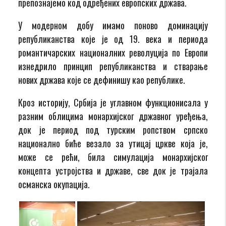
препознајемо код одређених европских држава.
У модерном добу имамо поново доминацију
републиканства које је од 19. века и периода
романтичарских националних револуција по Европи
изнедрило принцип републиканства и стварање
нових држава које се дефинишу као републике.
Кроз историју, Србија је углавном функционисала у
разним облицима монархијског државног уређења,
док је период под турским ропством српско
национално биће везало за утицај цркве која је,
може се рећи, била симулација монархијског
концепта устројства и државе, све док је трајала
османска окупација.