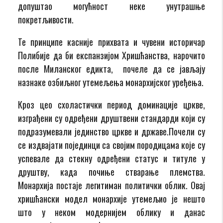
допуштао могућност неке унутрашње
покретљивости.
Те принципе касније прихвата и чувени историчар
Полибије да би експанзијом Хришћанства, нарочито
после Миланског едикта, почеле да се јављају
назнаке озбиљног утемељења монархијског уређења.
Кроз цео схоластички период доминације цркве,
изграђени су одређени друштвени стандарди који су
подразумевали јединство цркве и државе.Почели су
се издвајати појединци са својим породицама које су
успевале да стекну одређени статус и титуле у
друштву, када почиње стварање племства.
Монархија постаје легитиман политички облик. Овај
хришћански модел монархије утемељио је нешто
што у неком модернијем облику и данас