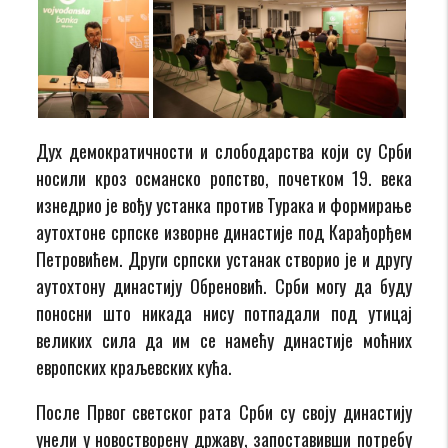
Дух демократичности и слободарства који су Срби
носили кроз османско ропство, почетком 19. века
изнедрио је вођу устанка против Турака и формирање
аутохтоне српске изворне династије под Карађорђем
Петровићем. Други српски устанак створио је и другу
аутохтону династију Обреновић. Срби могу да буду
поносни што никада нису потпадали под утицај
великих сила да им се намећу династије моћних
европских краљевских кућа.
После Првог светског рата Срби су своју династију
унели у новостворену државу, запоставивши потребу