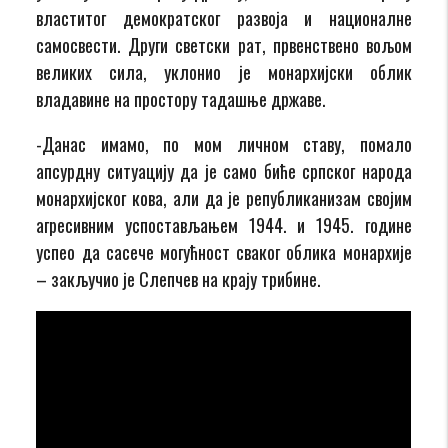
властитог демократског развоја и националне
самосвести. Други светски рат, првенствено вољом
великих сила, уклонио је монархијски облик
владавине на простору тадашње државе.
-Данас имамо, по мом личном ставу, помало
апсурдну ситуацију да је само биће српског народа
монархијског кова, али да је републиканизам својим
агресивним успостављањем 1944. и 1945. године
успео да сасече могућност сваког облика монархије
– закључио је Слепчев на крају трибине.