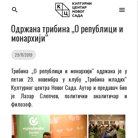
search
menu
Одржана трибина „О републици и
монархији“
29/11/2019
Трибина „О републици и монархији“ одржана је у
петак 29. новембра у клубу „Трибина младих“
Културног центра Новог Сада. Аутор и предавач био
је Лазар Слепчев, политички аналитичар и
филозоф.