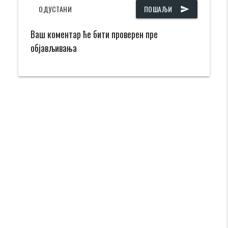
ОДУСТАНИ
ПОШАЉИ
send
Ваш коментар ће бити проверен пре
објављивања