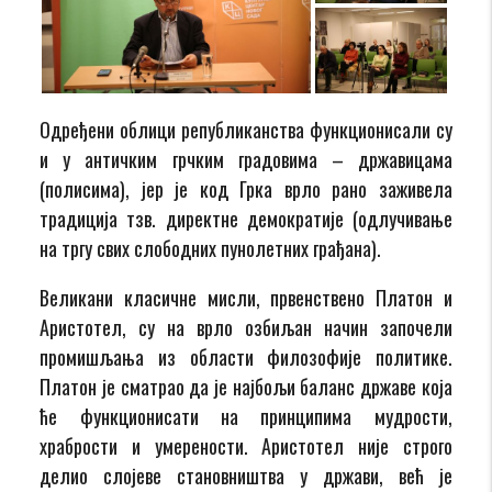
Одређени облици републиканства функционисали су
и у античким грчким градовима – државицама
(полисима), јер је код Грка врло рано заживела
традиција тзв. директне демократије (одлучивање
на тргу свих слободних пунолетних грађана).
Великани класичне мисли, првенствено Платон и
Аристотел, су на врло озбиљан начин започели
промишљања из области филозофије политике.
Платон је сматрао да је најбољи баланс државе која
ће функционисати на принципима мудрости,
храбрости и умерености. Аристотел није строго
делио слојеве становништва у држави, већ је