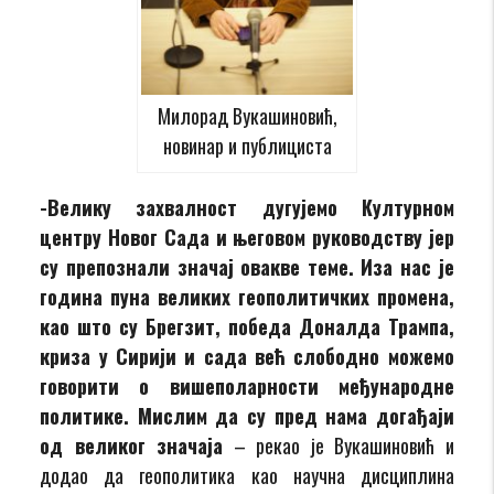
Милорад Вукашиновић,
новинар и публициста
-Велику захвалност дугујемо Културном
центру Новог Сада и његовом руководству јер
су препознали значај овакве теме. Иза нас је
година пуна великих геополитичких промена,
као што су Брегзит, победа Доналда Трампа,
криза у Сирији и сада већ слободно можемо
говорити о вишеполарности међународне
политике. Мислим да су пред нама догађаји
од великог значаја
– рекао је Вукашиновић и
додао да геополитика као научна дисциплина