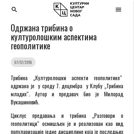
search
menu
Одржана трибина о
културолошким аспектима
геополитике
07/12/2016
Трибина „Културолошки аспекти геополитике“
одржана је у среду 7. децембра у Клубу „Трибина
младих“. Аутор и предавач био је Милорад
Вукашиновић.
Циклус предавања и трибина „Разговори о
геополитици“ осмишљен је и реализован као вид
популаризације једне дисциплине која је последњих