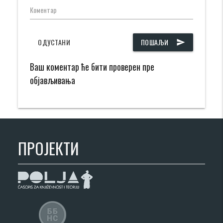
Коментар
ОДУСТАНИ
ПОШАЉИ
send
Ваш коментар ће бити проверен пре
објављивања
ПРОЈЕКТИ