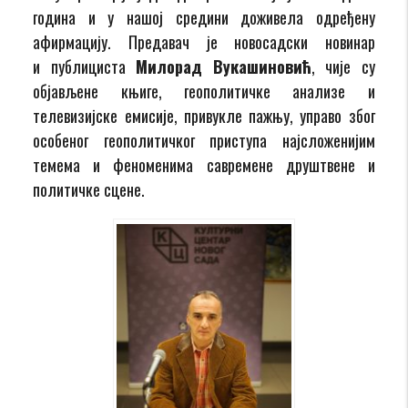
година и у нашој средини доживела одређену
афирмацију. Предавач је новосадски новинар
и публициста
Милорад Вукашиновић
, чије су
објављене књиге, геополитичке анализе и
телевизијске емисије, привукле пажњу, управо због
особеног геополитичког приступа најсложенијим
темема и феноменима савремене друштвене и
политичке сцене.