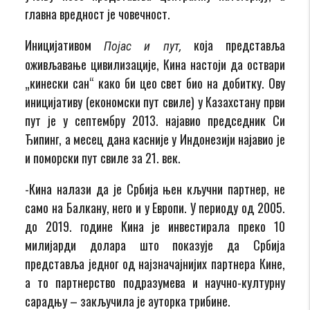
главна вредност је човечност.
Иницијативом
која представља
Појас и пут
,
оживљавање цивилизације, Кина настоји да оствари
„кинески сан“ како би цео свет био на добитку. Ову
иницијативу (економски пут свиле) у Казахстану први
пут је у септембру 2013. најавио председник Си
Ђипинг, а месец дана касније у Индонезији најавио је
и поморски пут свиле за 21. век.
-Кина налази да је Србија њен кључни партнер, не
само на Балкану, него и у Европи. У периоду од 2005.
до 2019. године Кина је инвестирала преко 10
милијарди долара што показује да Србија
представља једног од најзначајнијих партнера Кине,
а то партнерство подразумева и научно-културну
сарадњу – закључила је ауторка трибине.