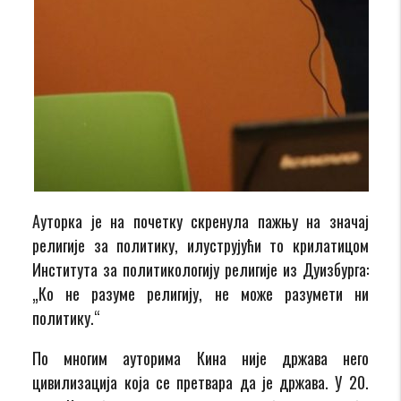
Ауторка је на почетку скренула пажњу на значај
религије за политику, илуструјући то крилатицом
Института за политикологију религије из Дуизбурга:
„Ко не разуме религију, не може разумети ни
политику.“
По многим ауторима Кина није држава него
цивилизација која се претвара да је држава. У 20.