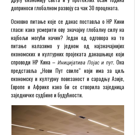
доприноси глобалном развоју са чак 30 процената.
Основно питање које се данас поставља о НР Кини
гласи: како усмерити ову значајну глобалну силу на
најбољи могући начин? Један од одговора на то
питање налазимо у једном од најзначајнијих
економских и културних пројеката данашњице који
спроводи НР Кина –
. Она
Иницијатива Појас и пут
представља „Нови Пут свиле“ који има за циљ
економску и културну повезаност и сарадњу Азије,
Европе и Африке како би се створила заједница
заједничке судбине и будућности.