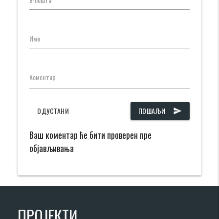
Име
Коментар
ОДУСТАНИ
ПОШАЉИ
send
Ваш коментар ће бити проверен пре
објављивања
ПРОЈЕКТИ