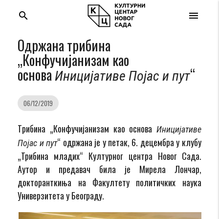
search
menu
Одржана трибина
„Конфучијанизам као
основа
“
Иницијативе Појас и пут
06/12/2019
Tрибина „Конфучијанизам као основа
Иницијативе
“ одржана је у петак, 6. децембра у клубу
Појас и пут
„Трибина младих“ Културног центра Новог Сада.
Аутор и предавач била је Мирела Лончар,
докторанткиња на Факултету политичких наука
Универзитета у Београду.