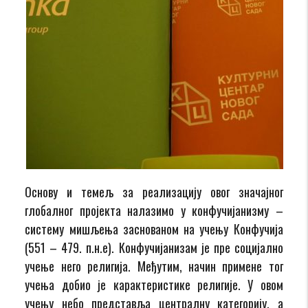
Основу и темељ за реализацију овог значајног
глобалног пројекта налазимо у конфучијанизму –
систему мишљења заснованом на учењу Конфучија
(551 – 479. п.н.е). Конфучијанизам је пре социјално
учење него религија. Међутим, начин примене тог
учења добио је карактеристике религије. У овом
учењу небо представља централну категорију, а