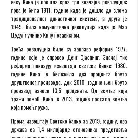
веку Кина је прошла кроз три значајне револуције:
прва је била 1911. године када је дошло до слома
традиционалног династичког система, а друга је
1949. била комунистичка револуција када је Мао
Цедунг учинио Кину независном.
Трећа револуција биле су заправо реформе 1977.
године које је спровео Денг Сјаопинг. Значај тих
реформи показују извештаји светске банке: 1980.
године Кина је бележила два процента бруто
друштвеног производа, док 2010. године њен бруто
производ износи 13,5 процената. Од земље која
тражи помоћ, Кина је 2013. године постала земља
која помоћ пружа.
Према извештају Светске банке за 2019. годину, ова
држава са 1,4 милијарде становника представља
другу економију света и у протеклих осам година