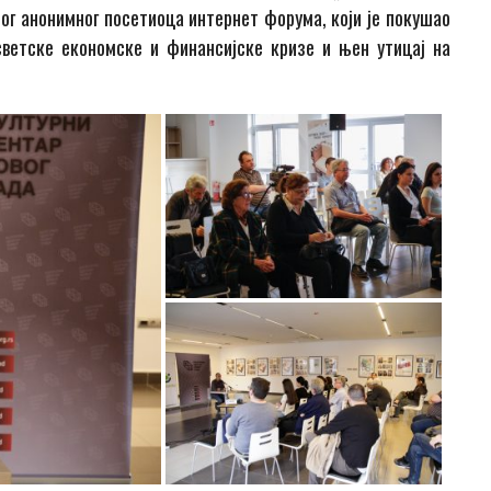
дног анонимног посетиоца интернет форума, који је покушао
ветске економске и финансијске кризе и њен утицај на