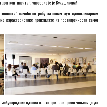
арог континентаˮ, упозорио је је Вукашиновић.
ависностиˮ намеће потребу за новим мултидисплинарним
чне карактеристике произилазе из противречности самог
и међународних односа олако прелазе преко чињенице да