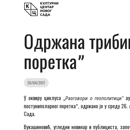
Одржана трибин
пореткаˮ
26/04/2017
У оквиру циклуса „
а
Разговори о геополитициˮ
постуниполарног пореткаˮ
,
одржан
о је
у среду
26.
Сада.
Вукашиновић, угледни новинар и публициста, запо