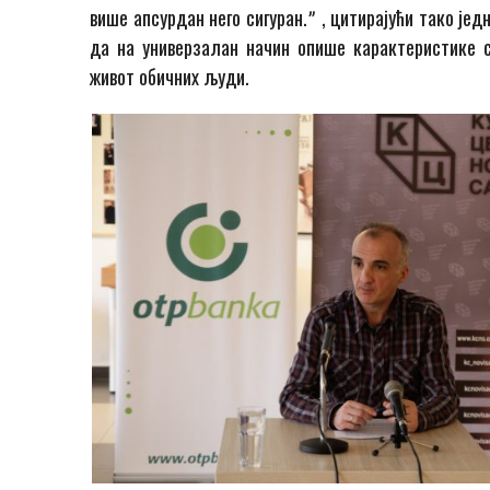
више апсурдан него сигуран.ˮ , цитирајући тако је
да на универзалан начин опише карактеристике с
живот обичних људи.