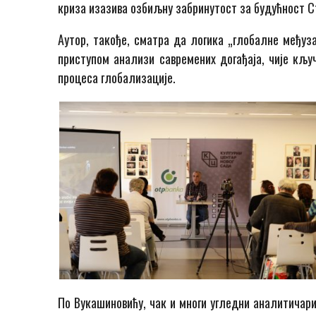
криза изазива озбиљну забринутост за будућност Ст
Аутор
,
такође
,
сматра да логика „глобалне међуз
приступом анализи савремених догађаја, чије кљу
процеса глобализације.
По Вукашиновићу, чак и многи угледни аналитичар