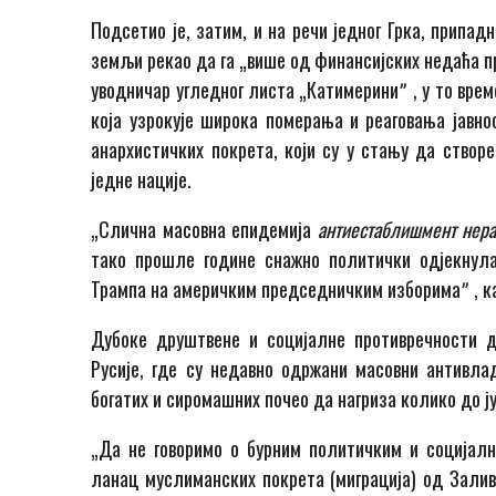
Подсетио је, затим, и на речи једног Грка, припадн
земљи рекао да га „више од финансијских недаћа п
уводничар угледног листа „Катимериниˮ , у то врем
која узрокује широка померања и реаговања јавно
анархистичких покрета, који су у стању да створе
једне нације.
„Слична масовна епидемија
антиестаблишмент нер
тако прошле године снажно политички одјекнул
Трампа на америчким председничким изборимаˮ , ка
Дубоке друштвене и социјалне противречности ду
Русије, где су недавно одржани масовни антивлад
богатих и сиромашних почео да нагриза колико до ј
„Да не говоримо о бурним политичким и социјалн
ланац муслиманских покрета (миграција) од Залив