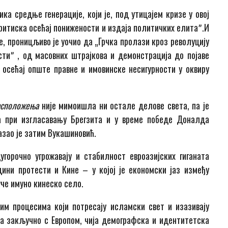
ика средње генерације, који је, под утицајем кризе у овој
ритиска осећај понижености и издаја политичких елитаˮ.И
е, проницљиво је уочио да „Грчка пролази кроз револуцију
стиˮ , од масовних штрајкова и демонстрација до појаве
 осећај опште правне и имовинске несигурности у оквиру
асположења
није мимоишла ни остале делове света, па је
а при изгласавању Брегзита и у време победе Доналда
зао је затим Вукашиновић.
горочно угрожавају и стабилност евроазијских гиганата
ини протести и Кине – у којој је економски јаз између
уче имуно кинеско село.
им процесима који потресају исламски свет и изазивају
а закључно с Европом, чија демографска и идентитетска