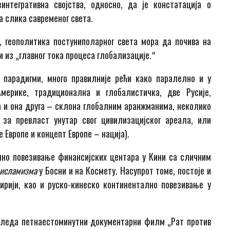
интегративна својства, односно, да је констатација о
а слика савременог света.
а, геополитика постуниполарног света мора да почива на
 из „главног тока процеса глобализације.ˮ
 парадигми, много правилније рећи како паралелно и у
мерике, традиционална и глобалистичка, две Русије,
а и она друга – склона глобалним аранжманима, неколико
 за превласт унутар свог цивилизацијског ареала, или
 Европе и концепт Европе – нација).
лно повезивање финансијских центара у Кини са сличним
исламизма
у Босни и на Космету. Насупрот томе, постоје и
ирији, као и руско-кинеско континентално повезивање у
огледа петнаестоминутни документарни филм „Рат против