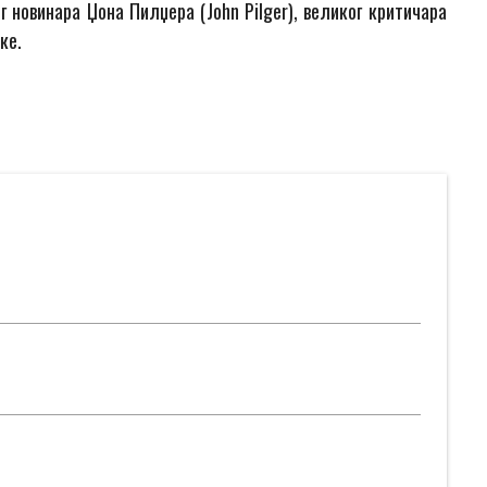
г новинара Џона Пилџера (
John Pilger)
, великог критичара
ке.