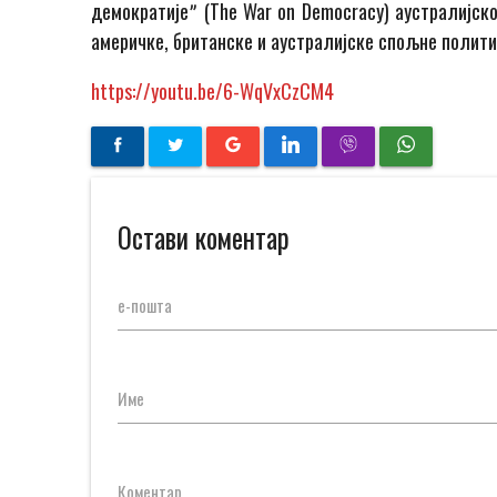
демократијеˮ (The War on Democracy) аустралијско
америчке, британске и аустралијске спољне полити
https://youtu.be/6-WqVxCzCM4
Остави коментар
е-пошта
Име
Коментар