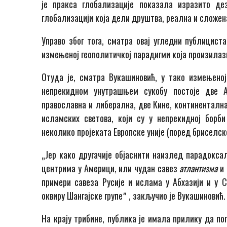
је пракса глобализације показала изразито дез
глобализацији која дели друштва, реална и сложен
Управо због тога, сматра овај угледни публицист
измењеној геополитичкој парадигми која произилази
Отуда је, сматра Вукашиновић, у тако измењеној
непрекидном унутрашњем сукобу постоје две А
православна и либерална, две Кине, континенталн
исламских светова, који су у непрекидној борби
неколико пројеката Европске уније (поред бриселске
„Јер како другачије објаснити наизлед парадокса
центрима у Америци, или чудан савез
атлантизма
и
примери савеза Русије и ислама у Абхазији и у С
оквиру Шангајске групеˮ , закључио је Вукашиновић.
На крају трибине, публика је имала прилику да п