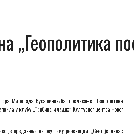
а „Геополитика по
утора
Милорада Вукашиновића
, предавање
„Геополитика
 априла
у клубу
„Трибина младихˮ
Културног центра Новог
чео је предавање на ову тему реченицом: „Свет је данас