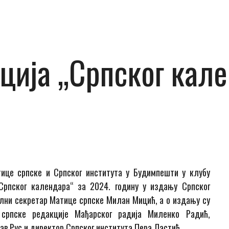
ија „Српског кале
тице српске и Српског института у Будимпешти у клубу
Српског календара“ за 2024. годину у издању Српског
ални секретар Матице српске Милан Мицић, а о издању су
 српске редакције Мађарског радија Миленко Радић,
в Рус и директор Српског института Пера Ластић.