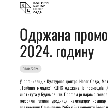
Одржана промоц
2024. годину
09/04/2024
У организацији Културног центра Новог Сада, Ма
„Трибина младих“ КЦНС одржана је промоција „
института у Будимпешти. Програм је најавио генер
говорили главни уредници календара: новинар
председник Самоуправе Срба у Будимпешти Борисла