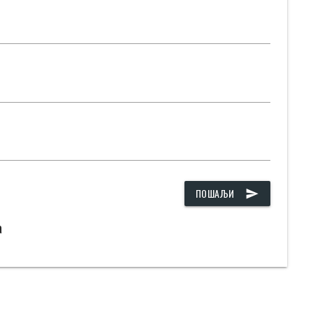
ПОШАЉИ
send
а