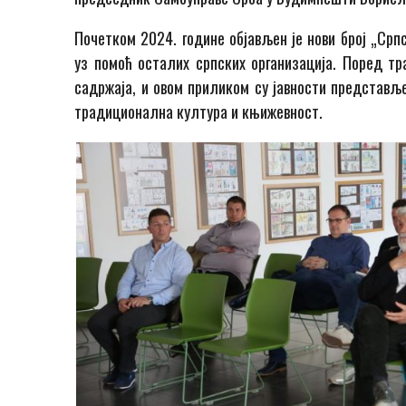
Почетком 2024. године објављен је нови број „Срп
уз помоћ осталих српских организација. Поред тр
садржаја, и овом приликом су јавности представље
традиционална култура и књижевност.