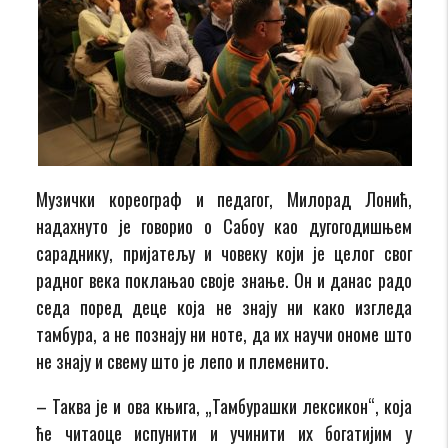
Музички кореограф и педагог, Милорад Лонић,
надахнуто је говорио о Сабоу као дугогодишњем
сараднику, пријатељу и човеку који је целог свог
радног века поклањао своје знање. Он и данас радо
седа поред деце која не знају ни како изгледа
тамбура, а не познају ни ноте, да их научи ономе што
не знају и свему што је лепо и племенито.
– Таква је и ова књига, „Тамбурашки лексикон“, која
ће читаоце испунити и учинити их богатијим у