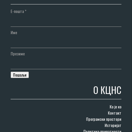
Е-пошта
*
Име
Презиме
О КЦНС
Ко је ко
Контакт
Програмски простори
Историјат
Политика приватности