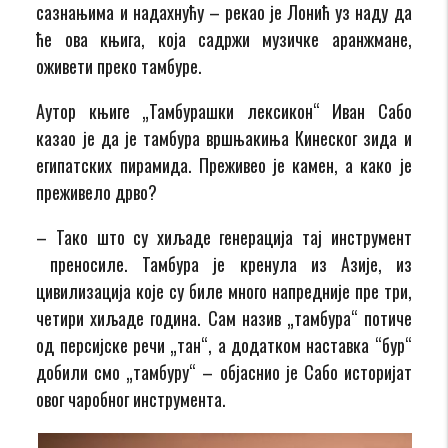
сазнањима и надахнућу – рекао је Лонић уз наду да
ће ова књига, која садржи музичке аранжмане,
оживети преко тамбуре.
Аутор књиге „Тамбурашки лексикон“ Иван Сабо
казао је да је тамбура вршњакиња Кинеског зида и
египатских пирамида. Преживео је камен, а како је
преживело дрво?
– Тако што су хиљаде генерација тај инструмент
преносиле. Тамбура је кренула из Азије, из
цивилизација које су биле много напредније пре три,
четири хиљаде година. Сам назив „тамбура“ потиче
од персијске речи „тан“, а додатком наставка “бур“
добили смо „тамбуру“ – објаснио је Сабо историјат
овог чаробног инструмента.