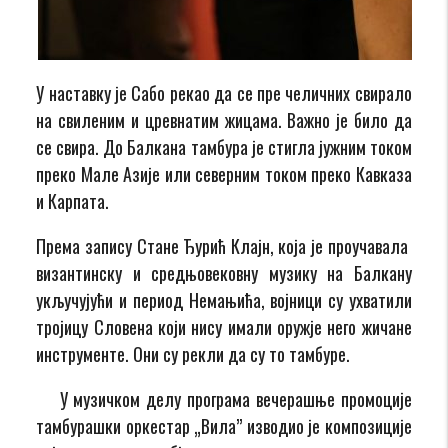
У наставку је Сабо рекао да се пре челичних свирало
на свиленим и цревнатим жицама. Важно је било да
се свира. До Балкана тамбура је стигла јужним током
преко Мале Азије или северним током преко Кавказа
и Карпата.
Према запису Стане Ђурић Клајн, која је проучавала
византинску и средњовековну музику на Балкану
укључујући и период Немањића, војници су ухватили
тројицу Словена који нису имали оружје него жичане
инструменте. Они су рекли да су то тамбуре.
У музичком делу програма вечерашње промоције
тамбурашки оркестар „Вила” изводио је композиције