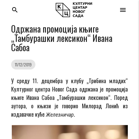
search
menu
Одржана промоција књиге
„Тамбурашки лексикон“ Ивана
Сабоа
11/12/2019
У среду 11. децембра у клубу „Трибина младих“
Културног центра Новог Сада одржана је промоција
књиге Ивана Сабоа „Тамбурашки лексикон“. Поред
аутора, о књизи је говорио Милорад Лонић из
издавачке куће
.
Железничар