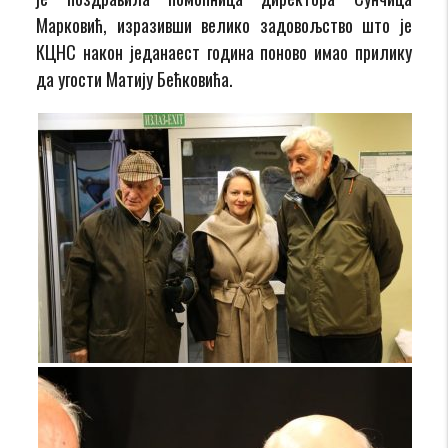
Марковић, изразивши велико задовољство што је
КЦНС након једанаест година поново имао прилику
да угости Матију Бећковића.