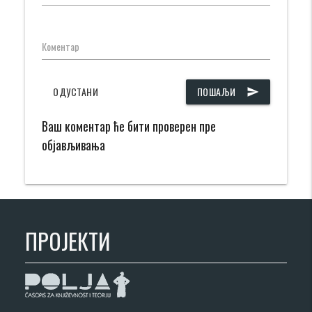
Коментар
ОДУСТАНИ
ПОШАЉИ
send
Ваш коментар ће бити проверен пре
објављивања
ПРОЈЕКТИ