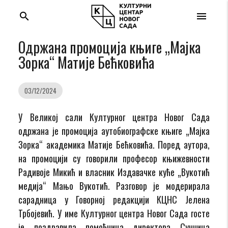
search
menu
Одржана промоција књиге „Мајка
Зорка“ Матије Бећковића
03/12/2024
У Великој сали Културног центра Новог Сада
одржана је промоција аутобиографске књиге „Мајка
Зорка“ академика Матије Бећковића. Поред аутора,
на промоцији су говорили професор књижевности
Радивоје Микић и власник Издавачке куће „Вукотић
медија“ Мањо Вукотић. Разговор је модерирала
сарадница у Говорној редакцији КЦНС Јелена
Трбојевић. У име Културног центра Новог Сада госте
је поздравила помоћница директора Сунчица