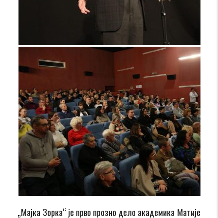
„Мајка Зорка“ је прво прозно дело академика Матије