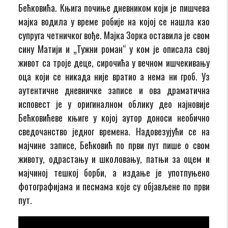
Бећковића. Књига почиње дневником који је пишчева
мајка водила у време робије на којој се нашла као
супруга четничког вође. Мајка Зорка оставила је свом
сину Матији и „Тужни роман“ у ком је описала свој
живот са троје деце, сирочића у вечном ишчекивању
оца који се никада није вратио а нема ни гроб. Уз
аутентичне дневничке записе и ова драматична
исповест је у оригиналном облику део најновије
Бећковићеве књиге у којој аутор доноси необично
сведочанство једног времена. Надовезујући се на
мајчине записе, Бећковић по први пут пише о свом
животу, одрастању и школовању, патњи за оцем и
мајчиној тешкој борби, а издање је употпуњено
фотографијама и песмама које су објављене по први
пут.