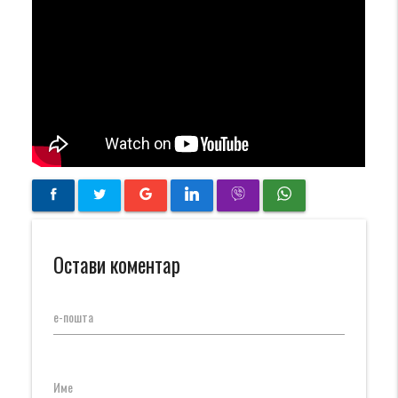
Остави коментар
е-пошта
Име